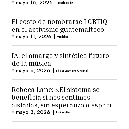
mayo 16, 2026
|
Latinoamérica
Redacción
El costo de nombrarse LGBTIQ+
en el activismo guatemalteco
mayo 11, 2026
|
Visibles
IA: el amargo y sintético futuro
de la música
mayo 9, 2026
|
Edgar Zamora Orpinel
Rebeca Lane: «El sistema se
beneficia si nos sentimos
aisladas, sin esperanza o espacio
mayo 3, 2026
|
para la ternura»
Redacción