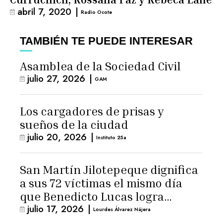
abril 7, 2020
|
Radio Ocote
TAMBIÉN TE PUEDE INTERESAR
Asamblea de la Sociedad Civil
julio 27, 2026
|
GAM
Los cargadores de prisas y
sueños de la ciudad
julio 20, 2026
|
Instituto 25a
San Martín Jilotepeque dignifica
a sus 72 víctimas el mismo día
que Benedicto Lucas logra
julio 17, 2026
|
arresto domiciliario
Lourdes Álvarez Nájera