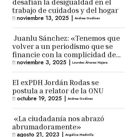
desafían la desigualdad en el
trabajo de cuidados y del hogar
noviembre 13, 2025
|
Andrea Godínez
Juanlu Sánchez: «Tenemos que
volver a un periodismo que se
financie con la complicidad de
noviembre 3, 2025
|
los lectores»
Lourdes Álvarez Nájera
El exPDH Jordán Rodas se
postula a relator de la ONU
octubre 19, 2025
|
Andrea Godínez
«La ciudadanía nos abrazó
abrumadoramente»
agosto 21, 2023
|
Angélica Medinilla