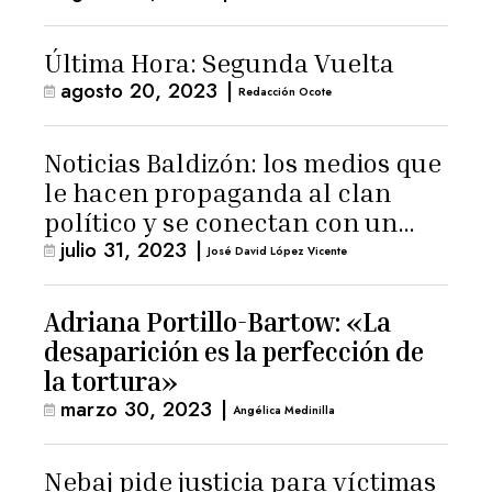
Última Hora: Segunda Vuelta
agosto 20, 2023
|
Redacción Ocote
Noticias Baldizón: los medios que
le hacen propaganda al clan
político y se conectan con un
julio 31, 2023
|
hombre de confianza de
José David López Vicente
Giammattei
Adriana Portillo-Bartow: «La
desaparición es la perfección de
la tortura»
marzo 30, 2023
|
Angélica Medinilla
Nebaj pide justicia para víctimas