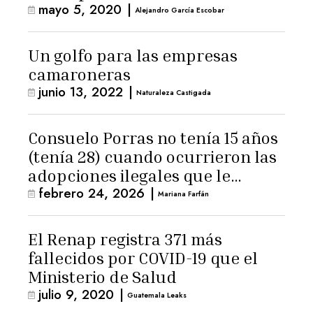
mayo 5, 2020
|
Alejandro García Escobar
Un golfo para las empresas
camaroneras
junio 13, 2022
|
Naturaleza Castigada
Consuelo Porras no tenía 15 años
(tenía 28) cuando ocurrieron las
adopciones ilegales que le
febrero 24, 2026
|
señalan
Mariana Farfán
El Renap registra 371 más
fallecidos por COVID-19 que el
Ministerio de Salud
julio 9, 2020
|
Guatemala Leaks