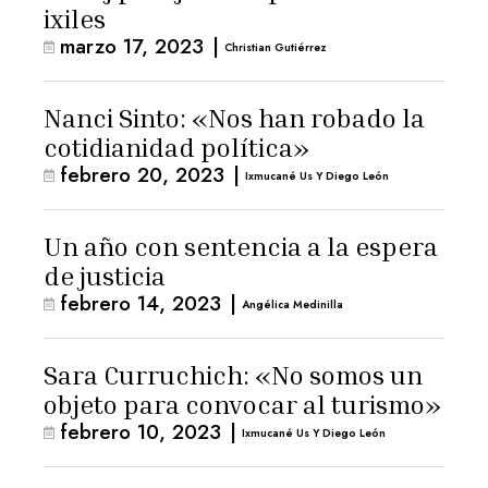
ixiles
marzo 17, 2023
|
Christian Gutiérrez
Nanci Sinto: «Nos han robado la
cotidianidad política»
febrero 20, 2023
|
Ixmucané Us Y Diego León
Un año con sentencia a la espera
de justicia
febrero 14, 2023
|
Angélica Medinilla
Sara Curruchich: «No somos un
objeto para convocar al turismo»
febrero 10, 2023
|
Ixmucané Us Y Diego León