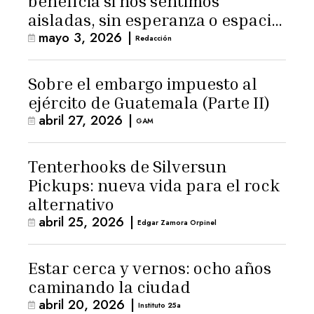
beneficia si nos sentimos
aisladas, sin esperanza o espacio
mayo 3, 2026
|
para la ternura»
Redacción
Sobre el embargo impuesto al
ejército de Guatemala (Parte II)
abril 27, 2026
|
GAM
Tenterhooks de Silversun
Pickups: nueva vida para el rock
alternativo
abril 25, 2026
|
Edgar Zamora Orpinel
Estar cerca y vernos: ocho años
caminando la ciudad
abril 20, 2026
|
Instituto 25a