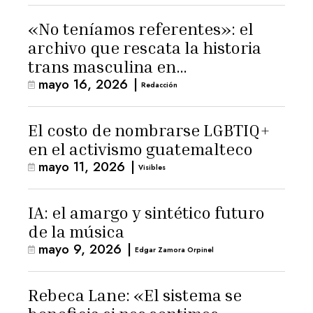
«No teníamos referentes»: el
archivo que rescata la historia
trans masculina en
mayo 16, 2026
|
Latinoamérica
Redacción
El costo de nombrarse LGBTIQ+
en el activismo guatemalteco
mayo 11, 2026
|
Visibles
IA: el amargo y sintético futuro
de la música
mayo 9, 2026
|
Edgar Zamora Orpinel
Rebeca Lane: «El sistema se