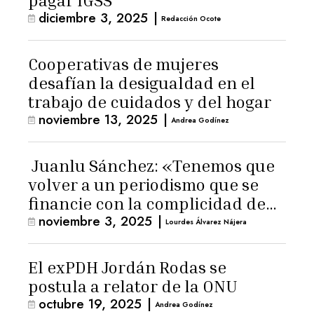
pagar IGSS
diciembre 3, 2025
|
Redacción Ocote
Cooperativas de mujeres
desafían la desigualdad en el
trabajo de cuidados y del hogar
noviembre 13, 2025
|
Andrea Godínez
Juanlu Sánchez: «Tenemos que
volver a un periodismo que se
financie con la complicidad de
noviembre 3, 2025
|
los lectores»
Lourdes Álvarez Nájera
El exPDH Jordán Rodas se
postula a relator de la ONU
octubre 19, 2025
|
Andrea Godínez