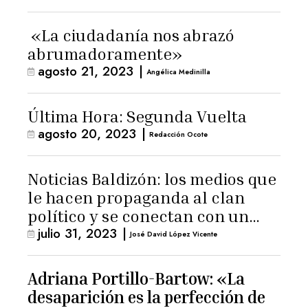
«La ciudadanía nos abrazó
abrumadoramente»
agosto 21, 2023
|
Angélica Medinilla
Última Hora: Segunda Vuelta
agosto 20, 2023
|
Redacción Ocote
Noticias Baldizón: los medios que
le hacen propaganda al clan
político y se conectan con un
julio 31, 2023
|
hombre de confianza de
José David López Vicente
Giammattei
Adriana Portillo-Bartow: «La
desaparición es la perfección de