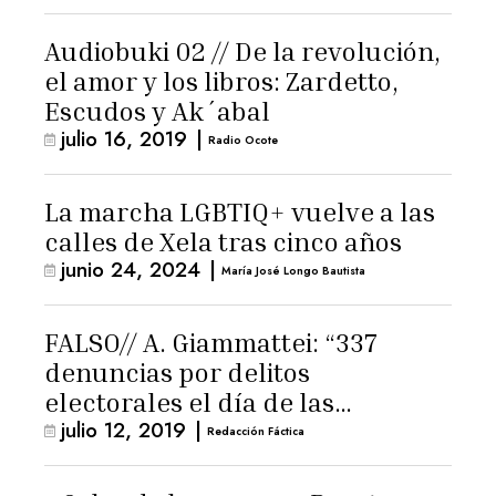
Audiobuki 02 // De la revolución,
el amor y los libros: Zardetto,
Escudos y Ak´abal
julio 16, 2019
|
Radio Ocote
La marcha LGBTIQ+ vuelve a las
calles de Xela tras cinco años
junio 24, 2024
|
María José Longo Bautista
FALSO// A. Giammattei: “337
denuncias por delitos
electorales el día de las
julio 12, 2019
|
elecciones”
Redacción Fáctica