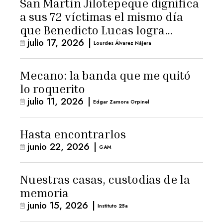
San Martín Jilotepeque dignifica
a sus 72 víctimas el mismo día
que Benedicto Lucas logra
julio 17, 2026
|
arresto domiciliario
Lourdes Álvarez Nájera
Mecano: la banda que me quitó
lo roquerito
julio 11, 2026
|
Edgar Zamora Orpinel
Hasta encontrarlos
junio 22, 2026
|
GAM
Nuestras casas, custodias de la
memoria
junio 15, 2026
|
Instituto 25a