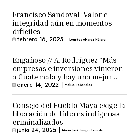
Francisco Sandoval: Valor e
integridad aún en momentos
difíciles
febrero 16, 2025
|
Lourdes Álvarez Nájera
Engañoso // A. Rodríguez “Más
empresas e inversiones vinieron
a Guatemala y hay una mejor
enero 14, 2022
|
economía para los
Melisa Rabanales
guatemaltecos”
Consejo del Pueblo Maya exige la
liberación de líderes indígenas
criminalizados
junio 24, 2025
|
María José Longo Bautista