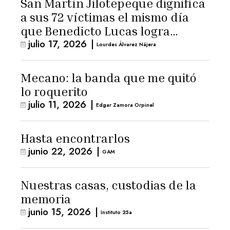
San Martín Jilotepeque dignifica
a sus 72 víctimas el mismo día
que Benedicto Lucas logra
julio 17, 2026
|
arresto domiciliario
Lourdes Álvarez Nájera
Mecano: la banda que me quitó
lo roquerito
julio 11, 2026
|
Edgar Zamora Orpinel
Hasta encontrarlos
junio 22, 2026
|
GAM
Nuestras casas, custodias de la
memoria
junio 15, 2026
|
Instituto 25a