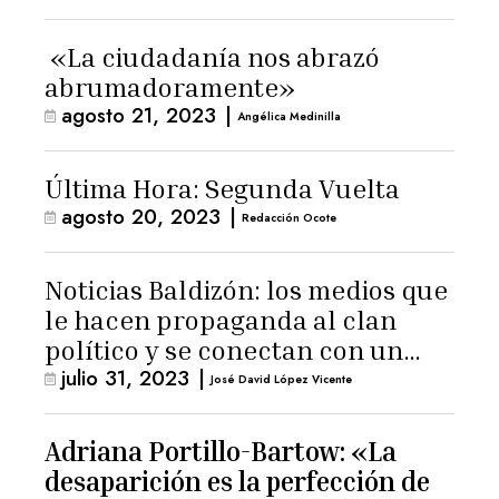
«La ciudadanía nos abrazó
abrumadoramente»
agosto 21, 2023
|
Angélica Medinilla
Última Hora: Segunda Vuelta
agosto 20, 2023
|
Redacción Ocote
Noticias Baldizón: los medios que
le hacen propaganda al clan
político y se conectan con un
julio 31, 2023
|
hombre de confianza de
José David López Vicente
Giammattei
Adriana Portillo-Bartow: «La
desaparición es la perfección de