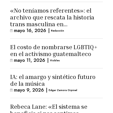
«No teníamos referentes»: el
archivo que rescata la historia
trans masculina en
mayo 16, 2026
|
Latinoamérica
Redacción
El costo de nombrarse LGBTIQ+
en el activismo guatemalteco
mayo 11, 2026
|
Visibles
IA: el amargo y sintético futuro
de la música
mayo 9, 2026
|
Edgar Zamora Orpinel
Rebeca Lane: «El sistema se