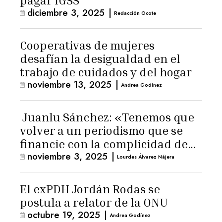
pagar IGSS
diciembre 3, 2025
|
Redacción Ocote
Cooperativas de mujeres
desafían la desigualdad en el
trabajo de cuidados y del hogar
noviembre 13, 2025
|
Andrea Godínez
Juanlu Sánchez: «Tenemos que
volver a un periodismo que se
financie con la complicidad de
noviembre 3, 2025
|
los lectores»
Lourdes Álvarez Nájera
El exPDH Jordán Rodas se
postula a relator de la ONU
octubre 19, 2025
|
Andrea Godínez