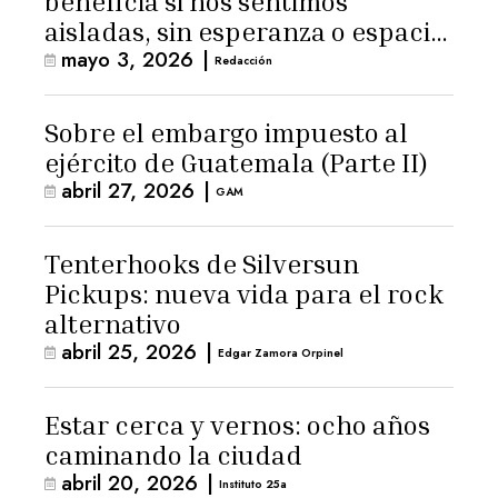
beneficia si nos sentimos
aisladas, sin esperanza o espacio
mayo 3, 2026
|
para la ternura»
Redacción
Sobre el embargo impuesto al
ejército de Guatemala (Parte II)
abril 27, 2026
|
GAM
Tenterhooks de Silversun
Pickups: nueva vida para el rock
alternativo
abril 25, 2026
|
Edgar Zamora Orpinel
Estar cerca y vernos: ocho años
caminando la ciudad
abril 20, 2026
|
Instituto 25a