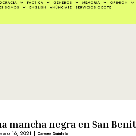
OCRACIA
FÁCTICA
GÉNEROS
MEMORIA
OPINIÓN
ES SOMOS
ENGLISH
ANÚNCIATE
SERVICIOS OCOTE
a mancha negra en San Beni
brero 16, 2021
|
Carmen Quintela