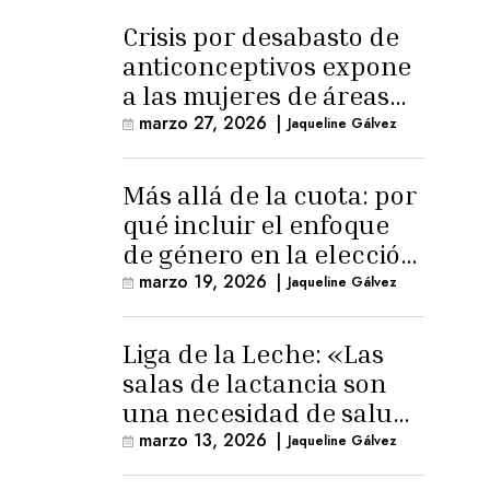
Crisis por desabasto de
anticonceptivos expone
a las mujeres de áreas
rurales
marzo 27, 2026
|
Jaqueline Gálvez
Más allá de la cuota: por
qué incluir el enfoque
de género en la elección
de Fiscal General
marzo 19, 2026
|
Jaqueline Gálvez
Liga de la Leche: «Las
salas de lactancia son
una necesidad de salud
pública»
marzo 13, 2026
|
Jaqueline Gálvez