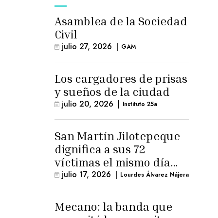
Asamblea de la Sociedad
Civil
julio 27, 2026
|
GAM
Los cargadores de prisas
y sueños de la ciudad
julio 20, 2026
|
Instituto 25a
San Martín Jilotepeque
dignifica a sus 72
víctimas el mismo día
que Benedicto Lucas
julio 17, 2026
|
Lourdes Álvarez Nájera
logra arresto
domiciliario
Mecano: la banda que