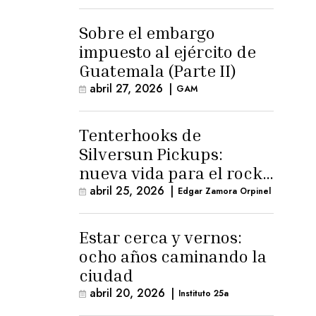
para la ternura»
Sobre el embargo
impuesto al ejército de
Guatemala (Parte II)
abril 27, 2026
|
GAM
Tenterhooks de
Silversun Pickups:
nueva vida para el rock
alternativo
abril 25, 2026
|
Edgar Zamora Orpinel
Estar cerca y vernos:
ocho años caminando la
ciudad
abril 20, 2026
|
Instituto 25a