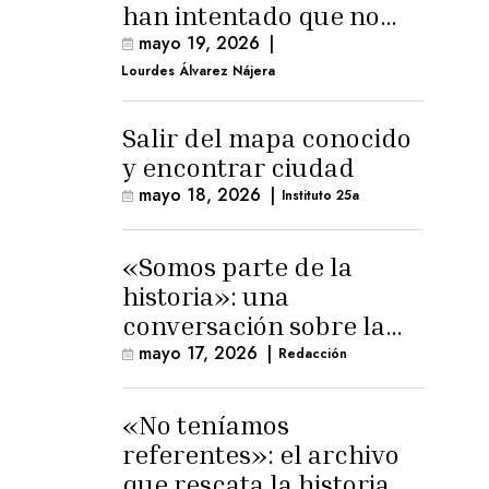
han intentado que no
exista el terreno
mayo 19, 2026
|
comunal»
Lourdes Álvarez Nájera
Salir del mapa conocido
y encontrar ciudad
mayo 18, 2026
|
Instituto 25a
«Somos parte de la
historia»: una
conversación sobre la
memoria trans
mayo 17, 2026
|
Redacción
masculina
«No teníamos
referentes»: el archivo
que rescata la historia