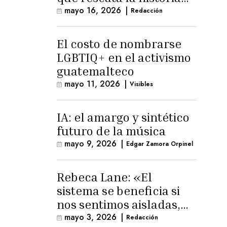
trans masculina en
mayo 16, 2026
|
Redacción
Latinoamérica
El costo de nombrarse
LGBTIQ+ en el activismo
guatemalteco
mayo 11, 2026
|
Visibles
IA: el amargo y sintético
futuro de la música
mayo 9, 2026
|
Edgar Zamora Orpinel
Rebeca Lane: «El
sistema se beneficia si
nos sentimos aisladas,
sin esperanza o espacio
mayo 3, 2026
|
Redacción