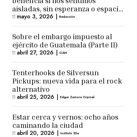
beneficia si nos sentimos
aisladas, sin esperanza o espacio
mayo 3, 2026
|
para la ternura»
Redacción
Sobre el embargo impuesto al
ejército de Guatemala (Parte II)
abril 27, 2026
|
GAM
Tenterhooks de Silversun
Pickups: nueva vida para el rock
alternativo
abril 25, 2026
|
Edgar Zamora Orpinel
Estar cerca y vernos: ocho años
caminando la ciudad
abril 20, 2026
|
Instituto 25a