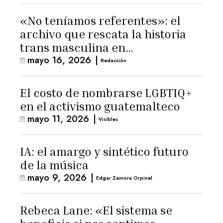
«No teníamos referentes»: el
archivo que rescata la historia
trans masculina en
mayo 16, 2026
|
Latinoamérica
Redacción
El costo de nombrarse LGBTIQ+
en el activismo guatemalteco
mayo 11, 2026
|
Visibles
IA: el amargo y sintético futuro
de la música
mayo 9, 2026
|
Edgar Zamora Orpinel
Rebeca Lane: «El sistema se