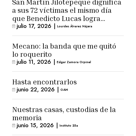
San Martín Jilotepeque dignifica
a sus 72 víctimas el mismo día
que Benedicto Lucas logra
julio 17, 2026
|
arresto domiciliario
Lourdes Álvarez Nájera
Mecano: la banda que me quitó
lo roquerito
julio 11, 2026
|
Edgar Zamora Orpinel
Hasta encontrarlos
junio 22, 2026
|
GAM
Nuestras casas, custodias de la
memoria
junio 15, 2026
|
Instituto 25a