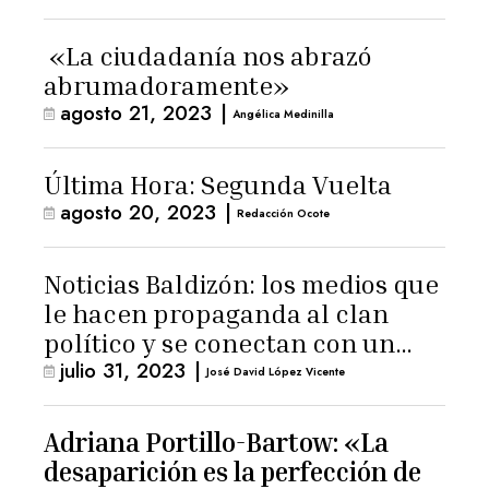
«La ciudadanía nos abrazó
abrumadoramente»
agosto 21, 2023
|
Angélica Medinilla
Última Hora: Segunda Vuelta
agosto 20, 2023
|
Redacción Ocote
Noticias Baldizón: los medios que
le hacen propaganda al clan
político y se conectan con un
julio 31, 2023
|
hombre de confianza de
José David López Vicente
Giammattei
Adriana Portillo-Bartow: «La
desaparición es la perfección de