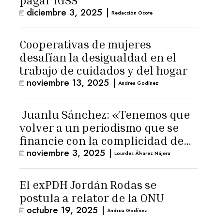
pagar IGSS
diciembre 3, 2025
|
Redacción Ocote
Cooperativas de mujeres
desafían la desigualdad en el
trabajo de cuidados y del hogar
noviembre 13, 2025
|
Andrea Godínez
Juanlu Sánchez: «Tenemos que
volver a un periodismo que se
financie con la complicidad de
noviembre 3, 2025
|
los lectores»
Lourdes Álvarez Nájera
El exPDH Jordán Rodas se
postula a relator de la ONU
octubre 19, 2025
|
Andrea Godínez