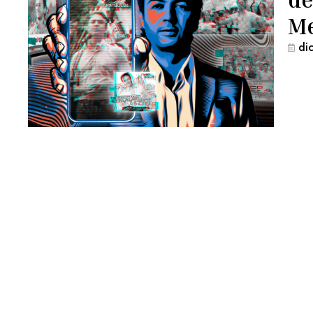
Me
di