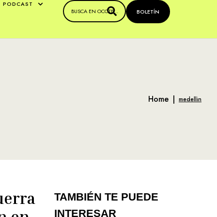
PODCAST
BOLETÍN
Home
|
medellin
uerra
TAMBIÉN TE PUEDE
n en
INTERESAR