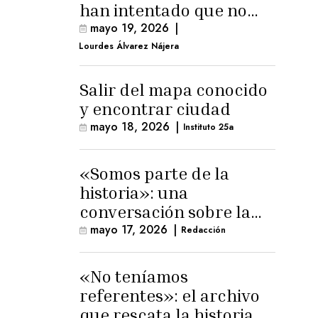
han intentado que no
exista el terreno
mayo 19, 2026
|
comunal»
Lourdes Álvarez Nájera
Salir del mapa conocido
y encontrar ciudad
mayo 18, 2026
|
Instituto 25a
«Somos parte de la
historia»: una
conversación sobre la
memoria trans
mayo 17, 2026
|
Redacción
masculina
«No teníamos
referentes»: el archivo
que rescata la historia