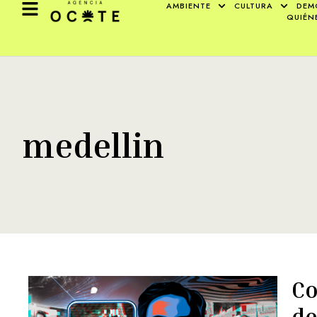
AMBIENTE
CULTURA
DEM
QUIÉN
medellin
Co
de