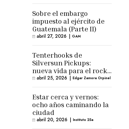
para la ternura»
Sobre el embargo
impuesto al ejército de
Guatemala (Parte II)
abril 27, 2026
|
GAM
Tenterhooks de
Silversun Pickups:
nueva vida para el rock
alternativo
abril 25, 2026
|
Edgar Zamora Orpinel
Estar cerca y vernos:
ocho años caminando la
ciudad
abril 20, 2026
|
Instituto 25a