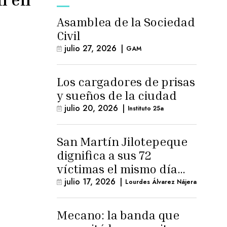
Asamblea de la Sociedad
Civil
julio 27, 2026
|
GAM
Los cargadores de prisas
y sueños de la ciudad
julio 20, 2026
|
Instituto 25a
San Martín Jilotepeque
dignifica a sus 72
víctimas el mismo día
que Benedicto Lucas
julio 17, 2026
|
Lourdes Álvarez Nájera
logra arresto
domiciliario
Mecano: la banda que