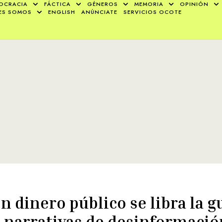
OCRACIA
FÁCTICA
GÉNEROS
MEMORIA
OPINIÓN
ES SOMOS
ENGLISH
ANÚNCIATE
SERVICIOS OCOTE
n dinero público se libra la g
 narrativas de desinformació