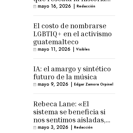
trans masculina en
mayo 16, 2026
|
Redacción
Latinoamérica
El costo de nombrarse
LGBTIQ+ en el activismo
guatemalteco
mayo 11, 2026
|
Visibles
IA: el amargo y sintético
futuro de la música
mayo 9, 2026
|
Edgar Zamora Orpinel
Rebeca Lane: «El
sistema se beneficia si
nos sentimos aisladas,
sin esperanza o espacio
mayo 3, 2026
|
Redacción