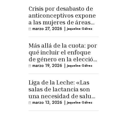
Crisis por desabasto de
anticonceptivos expone
a las mujeres de áreas
rurales
marzo 27, 2026
|
Jaqueline Gálvez
Más allá de la cuota: por
qué incluir el enfoque
de género en la elección
de Fiscal General
marzo 19, 2026
|
Jaqueline Gálvez
Liga de la Leche: «Las
salas de lactancia son
una necesidad de salud
pública»
marzo 13, 2026
|
Jaqueline Gálvez