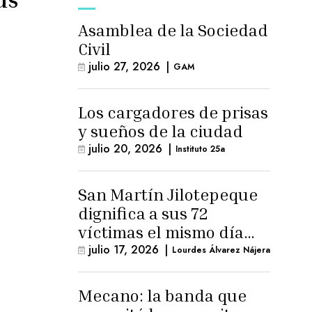
Asamblea de la Sociedad
Civil
julio 27, 2026
|
GAM
Los cargadores de prisas
y sueños de la ciudad
julio 20, 2026
|
Instituto 25a
San Martín Jilotepeque
dignifica a sus 72
víctimas el mismo día
que Benedicto Lucas
julio 17, 2026
|
Lourdes Álvarez Nájera
logra arresto
domiciliario
Mecano: la banda que