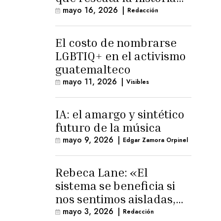
trans masculina en
mayo 16, 2026
|
Redacción
Latinoamérica
El costo de nombrarse
LGBTIQ+ en el activismo
guatemalteco
mayo 11, 2026
|
Visibles
IA: el amargo y sintético
futuro de la música
mayo 9, 2026
|
Edgar Zamora Orpinel
Rebeca Lane: «El
sistema se beneficia si
nos sentimos aisladas,
sin esperanza o espacio
mayo 3, 2026
|
Redacción