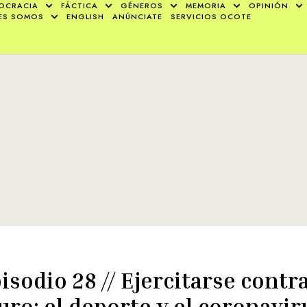
OCRACIA
FÁCTICA
GÉNEROS
MEMORIA
OPINIÓN
ES SOMOS
ENGLISH
ANÚNCIATE
SERVICIOS OCOTE
isodio 28 // Ejercitarse contra
ro: el deporte y el coronavir