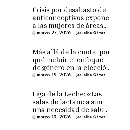
Crisis por desabasto de
anticonceptivos expone
a las mujeres de áreas
rurales
marzo 27, 2026
|
Jaqueline Gálvez
Más allá de la cuota: por
qué incluir el enfoque
de género en la elección
de Fiscal General
marzo 19, 2026
|
Jaqueline Gálvez
Liga de la Leche: «Las
salas de lactancia son
una necesidad de salud
pública»
marzo 13, 2026
|
Jaqueline Gálvez