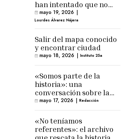
han intentado que no
exista el terreno
mayo 19, 2026
|
comunal»
Lourdes Álvarez Nájera
Salir del mapa conocido
y encontrar ciudad
mayo 18, 2026
|
Instituto 25a
«Somos parte de la
historia»: una
conversación sobre la
memoria trans
mayo 17, 2026
|
Redacción
masculina
«No teníamos
referentes»: el archivo
que rescata la historia