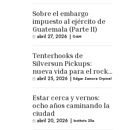
para la ternura»
Sobre el embargo
impuesto al ejército de
Guatemala (Parte II)
abril 27, 2026
|
GAM
Tenterhooks de
Silversun Pickups:
nueva vida para el rock
alternativo
abril 25, 2026
|
Edgar Zamora Orpinel
Estar cerca y vernos:
ocho años caminando la
ciudad
abril 20, 2026
|
Instituto 25a