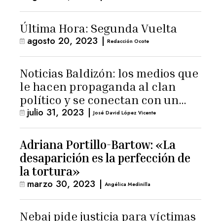
Última Hora: Segunda Vuelta
agosto 20, 2023
|
Redacción Ocote
Noticias Baldizón: los medios que
le hacen propaganda al clan
político y se conectan con un
julio 31, 2023
|
hombre de confianza de
José David López Vicente
Giammattei
Adriana Portillo-Bartow: «La
desaparición es la perfección de
la tortura»
marzo 30, 2023
|
Angélica Medinilla
Nebaj pide justicia para víctimas