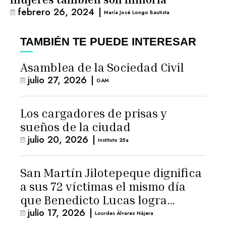
febrero 26, 2024
|
María José Longo Bautista
TAMBIÉN TE PUEDE INTERESAR
Asamblea de la Sociedad Civil
julio 27, 2026
|
GAM
Los cargadores de prisas y
sueños de la ciudad
julio 20, 2026
|
Instituto 25a
San Martín Jilotepeque dignifica
a sus 72 víctimas el mismo día
que Benedicto Lucas logra
julio 17, 2026
|
arresto domiciliario
Lourdes Álvarez Nájera