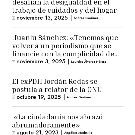
desafían la desigualdad en el
trabajo de cuidados y del hogar
noviembre 13, 2025
|
Andrea Godínez
Juanlu Sánchez: «Tenemos que
volver a un periodismo que se
financie con la complicidad de
noviembre 3, 2025
|
los lectores»
Lourdes Álvarez Nájera
El exPDH Jordán Rodas se
postula a relator de la ONU
octubre 19, 2025
|
Andrea Godínez
«La ciudadanía nos abrazó
abrumadoramente»
agosto 21, 2023
|
Angélica Medinilla