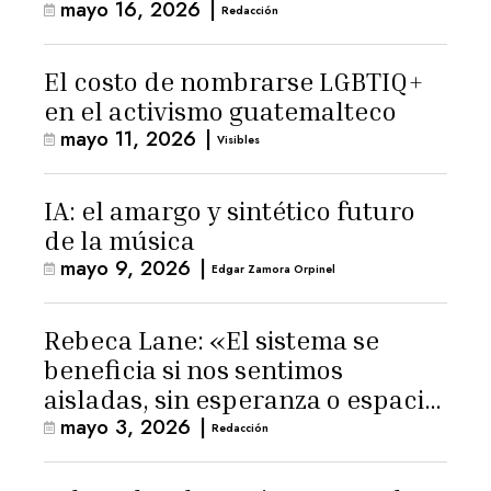
mayo 16, 2026
|
Latinoamérica
Redacción
El costo de nombrarse LGBTIQ+
en el activismo guatemalteco
mayo 11, 2026
|
Visibles
IA: el amargo y sintético futuro
de la música
mayo 9, 2026
|
Edgar Zamora Orpinel
Rebeca Lane: «El sistema se
beneficia si nos sentimos
aisladas, sin esperanza o espacio
mayo 3, 2026
|
para la ternura»
Redacción