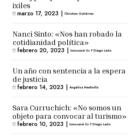
ixiles
marzo 17, 2023
|
Christian Gutiérrez
Nanci Sinto: «Nos han robado la
cotidianidad política»
febrero 20, 2023
|
Ixmucané Us Y Diego León
Un año con sentencia a la espera
de justicia
febrero 14, 2023
|
Angélica Medinilla
Sara Curruchich: «No somos un
objeto para convocar al turismo»
febrero 10, 2023
|
Ixmucané Us Y Diego León