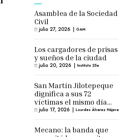
Asamblea de la Sociedad
Civil
julio 27, 2026
|
GAM
Los cargadores de prisas
y sueños de la ciudad
julio 20, 2026
|
Instituto 25a
San Martín Jilotepeque
dignifica a sus 72
víctimas el mismo día
que Benedicto Lucas
julio 17, 2026
|
Lourdes Álvarez Nájera
logra arresto
domiciliario
Mecano: la banda que