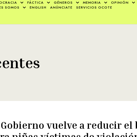
OCRACIA
FÁCTICA
GÉNEROS
MEMORIA
OPINIÓN
ES SOMOS
ENGLISH
ANÚNCIATE
SERVICIOS OCOTE
centes
 Gobierno vuelve a reducir el
ra niñas víctimas de violació