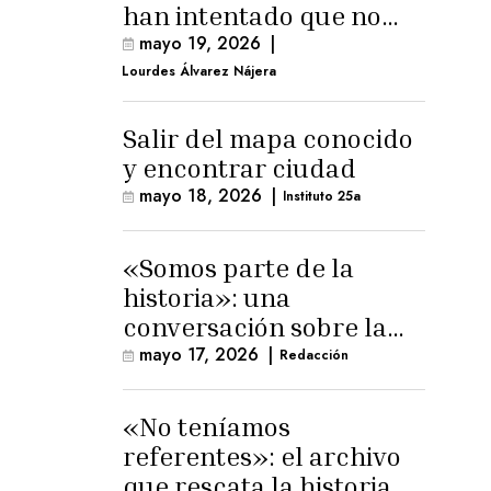
han intentado que no
exista el terreno
mayo 19, 2026
|
comunal»
Lourdes Álvarez Nájera
Salir del mapa conocido
y encontrar ciudad
mayo 18, 2026
|
Instituto 25a
«Somos parte de la
historia»: una
conversación sobre la
memoria trans
mayo 17, 2026
|
Redacción
masculina
«No teníamos
referentes»: el archivo
que rescata la historia