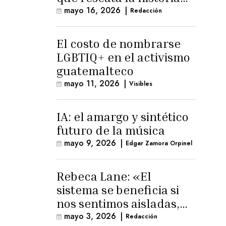
trans masculina en
mayo 16, 2026
|
Redacción
Latinoamérica
El costo de nombrarse
LGBTIQ+ en el activismo
guatemalteco
mayo 11, 2026
|
Visibles
IA: el amargo y sintético
futuro de la música
mayo 9, 2026
|
Edgar Zamora Orpinel
Rebeca Lane: «El
sistema se beneficia si
nos sentimos aisladas,
sin esperanza o espacio
mayo 3, 2026
|
Redacción