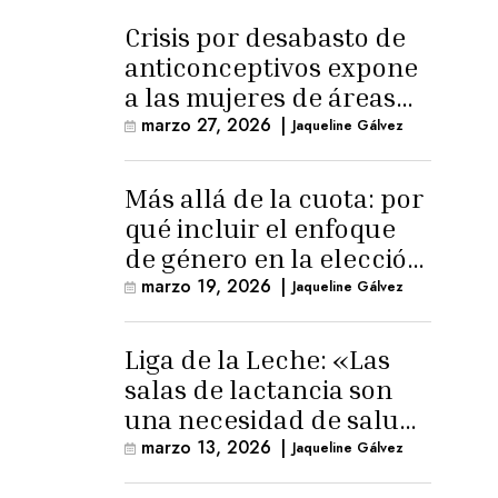
Crisis por desabasto de
anticonceptivos expone
a las mujeres de áreas
rurales
marzo 27, 2026
|
Jaqueline Gálvez
Más allá de la cuota: por
qué incluir el enfoque
de género en la elección
de Fiscal General
marzo 19, 2026
|
Jaqueline Gálvez
Liga de la Leche: «Las
salas de lactancia son
una necesidad de salud
pública»
marzo 13, 2026
|
Jaqueline Gálvez