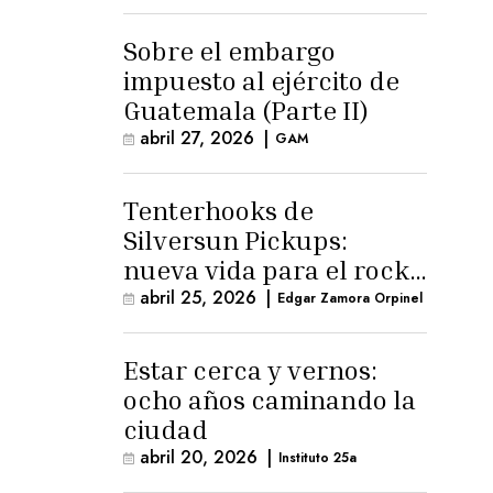
para la ternura»
Sobre el embargo
impuesto al ejército de
Guatemala (Parte II)
abril 27, 2026
|
GAM
Tenterhooks de
Silversun Pickups:
nueva vida para el rock
alternativo
abril 25, 2026
|
Edgar Zamora Orpinel
Estar cerca y vernos:
ocho años caminando la
ciudad
abril 20, 2026
|
Instituto 25a