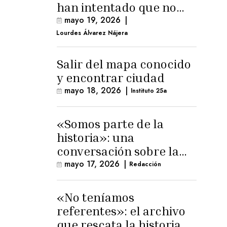
han intentado que no
exista el terreno
mayo 19, 2026
|
comunal»
Lourdes Álvarez Nájera
Salir del mapa conocido
y encontrar ciudad
mayo 18, 2026
|
Instituto 25a
«Somos parte de la
historia»: una
conversación sobre la
memoria trans
mayo 17, 2026
|
Redacción
masculina
«No teníamos
referentes»: el archivo
que rescata la historia