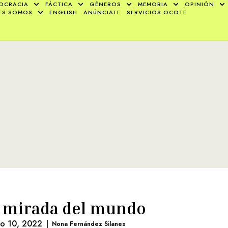
OCRACIA
FÁCTICA
GÉNEROS
MEMORIA
OPINIÓN
ES SOMOS
ENGLISH
ANÚNCIATE
SERVICIOS OCOTE
 mirada del mundo
lio 10, 2022
|
Nona Fernández Silanes