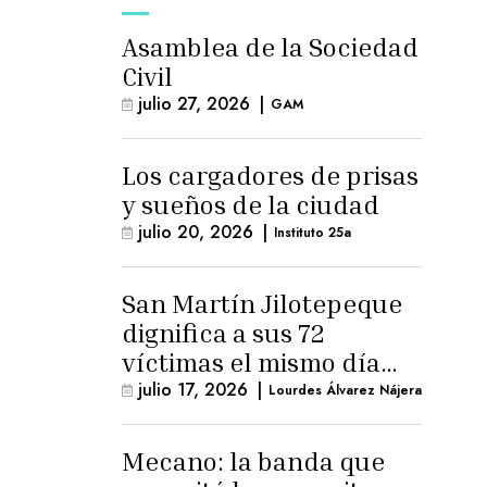
Asamblea de la Sociedad
Civil
julio 27, 2026
|
GAM
Los cargadores de prisas
y sueños de la ciudad
julio 20, 2026
|
Instituto 25a
San Martín Jilotepeque
dignifica a sus 72
víctimas el mismo día
que Benedicto Lucas
julio 17, 2026
|
Lourdes Álvarez Nájera
logra arresto
domiciliario
Mecano: la banda que