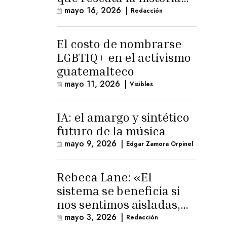
trans masculina en
mayo 16, 2026
|
Redacción
Latinoamérica
El costo de nombrarse
LGBTIQ+ en el activismo
guatemalteco
mayo 11, 2026
|
Visibles
IA: el amargo y sintético
futuro de la música
mayo 9, 2026
|
Edgar Zamora Orpinel
Rebeca Lane: «El
sistema se beneficia si
nos sentimos aisladas,
sin esperanza o espacio
mayo 3, 2026
|
Redacción