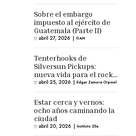
para la ternura»
Sobre el embargo
impuesto al ejército de
Guatemala (Parte II)
abril 27, 2026
|
GAM
Tenterhooks de
Silversun Pickups:
nueva vida para el rock
alternativo
abril 25, 2026
|
Edgar Zamora Orpinel
Estar cerca y vernos:
ocho años caminando la
ciudad
abril 20, 2026
|
Instituto 25a