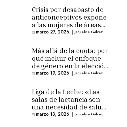
Crisis por desabasto de
anticonceptivos expone
a las mujeres de áreas
rurales
marzo 27, 2026
|
Jaqueline Gálvez
Más allá de la cuota: por
qué incluir el enfoque
de género en la elección
de Fiscal General
marzo 19, 2026
|
Jaqueline Gálvez
Liga de la Leche: «Las
salas de lactancia son
una necesidad de salud
pública»
marzo 13, 2026
|
Jaqueline Gálvez