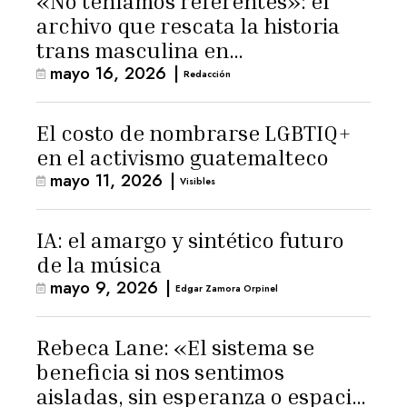
«No teníamos referentes»: el
archivo que rescata la historia
trans masculina en
mayo 16, 2026
|
Latinoamérica
Redacción
El costo de nombrarse LGBTIQ+
en el activismo guatemalteco
mayo 11, 2026
|
Visibles
IA: el amargo y sintético futuro
de la música
mayo 9, 2026
|
Edgar Zamora Orpinel
Rebeca Lane: «El sistema se
beneficia si nos sentimos
aisladas, sin esperanza o espacio