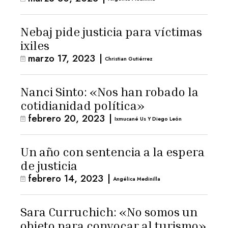
Nebaj pide justicia para víctimas
ixiles
marzo 17, 2023
|
Christian Gutiérrez
Nanci Sinto: «Nos han robado la
cotidianidad política»
febrero 20, 2023
|
Ixmucané Us Y Diego León
Un año con sentencia a la espera
de justicia
febrero 14, 2023
|
Angélica Medinilla
Sara Curruchich: «No somos un
objeto para convocar al turismo»