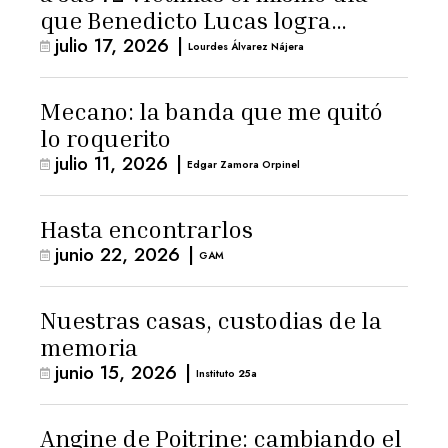
que Benedicto Lucas logra
julio 17, 2026
|
arresto domiciliario
Lourdes Álvarez Nájera
Mecano: la banda que me quitó
lo roquerito
julio 11, 2026
|
Edgar Zamora Orpinel
Hasta encontrarlos
junio 22, 2026
|
GAM
Nuestras casas, custodias de la
memoria
junio 15, 2026
|
Instituto 25a
Angine de Poitrine: cambiando el