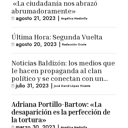
«La ciudadanía nos abrazó
abrumadoramente»
agosto 21, 2023
|
Angélica Medinilla
Última Hora: Segunda Vuelta
agosto 20, 2023
|
Redacción Ocote
Noticias Baldizón: los medios que
le hacen propaganda al clan
político y se conectan con un
julio 31, 2023
|
hombre de confianza de
José David López Vicente
Giammattei
Adriana Portillo-Bartow: «La
desaparición es la perfección de
la tortura»
marzo 30, 2023
|
Angélica Medinilla