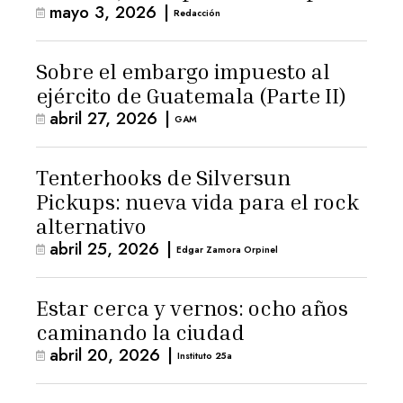
mayo 3, 2026
|
para la ternura»
Redacción
Sobre el embargo impuesto al
ejército de Guatemala (Parte II)
abril 27, 2026
|
GAM
Tenterhooks de Silversun
Pickups: nueva vida para el rock
alternativo
abril 25, 2026
|
Edgar Zamora Orpinel
Estar cerca y vernos: ocho años
caminando la ciudad
abril 20, 2026
|
Instituto 25a