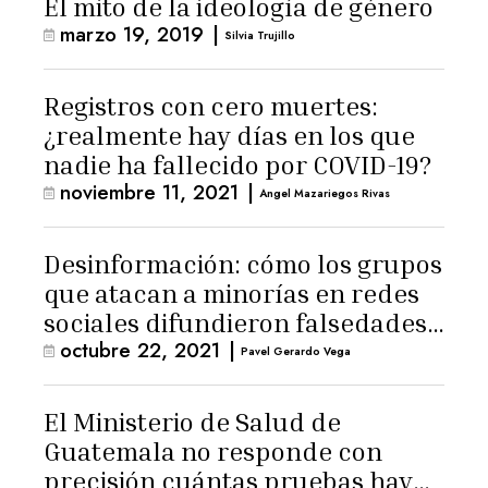
El mito de la ideología de género
marzo 19, 2019
|
Silvia Trujillo
Registros con cero muertes:
¿realmente hay días en los que
nadie ha fallecido por COVID-19?
noviembre 11, 2021
|
Angel Mazariegos Rivas
Desinformación: cómo los grupos
que atacan a minorías en redes
sociales difundieron falsedades
octubre 22, 2021
|
sobre COVID-19 en Guatemala
Pavel Gerardo Vega
El Ministerio de Salud de
Guatemala no responde con
precisión cuántas pruebas hay