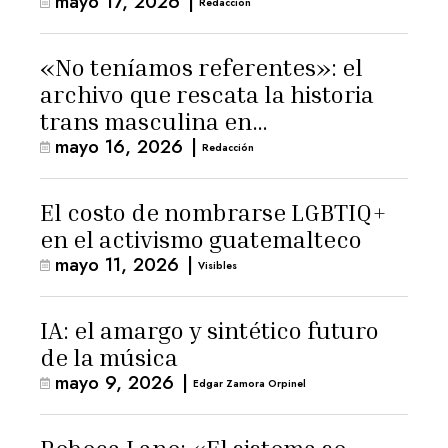
mayo 17, 2026
|
Redacción
«No teníamos referentes»: el
archivo que rescata la historia
trans masculina en
mayo 16, 2026
|
Latinoamérica
Redacción
El costo de nombrarse LGBTIQ+
en el activismo guatemalteco
mayo 11, 2026
|
Visibles
IA: el amargo y sintético futuro
de la música
mayo 9, 2026
|
Edgar Zamora Orpinel