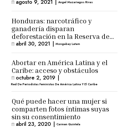
agosto 9, 2021
|
Angel Mazariegos Rivas
Honduras: narcotráfico y
ganadería disparan
deforestación en la Reserva de
abril 30, 2021
|
Biosfera de Río Plátano
Mongabay Latam
Abortar en América Latina y el
Caribe: acceso y obstáculos
octubre 2, 2019
|
Red De Periodistas Feministas De América Latina Y El Caribe
Qué puede hacer una mujer si
comparten fotos íntimas suyas
sin su consentimiento
abril 23, 2020
|
Carmen Quintela