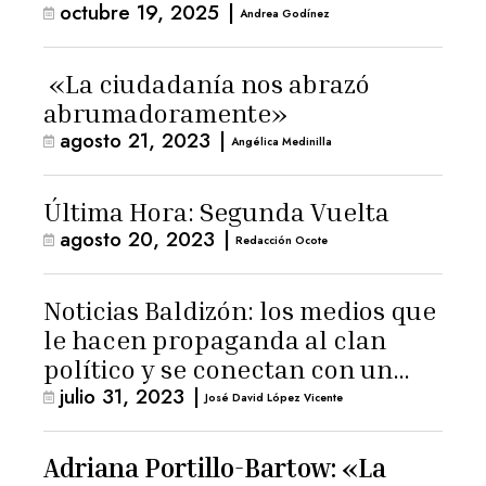
octubre 19, 2025
|
Andrea Godínez
«La ciudadanía nos abrazó
abrumadoramente»
agosto 21, 2023
|
Angélica Medinilla
Última Hora: Segunda Vuelta
agosto 20, 2023
|
Redacción Ocote
Noticias Baldizón: los medios que
le hacen propaganda al clan
político y se conectan con un
julio 31, 2023
|
hombre de confianza de
José David López Vicente
Giammattei
Adriana Portillo-Bartow: «La