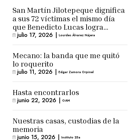
San Martín Jilotepeque dignifica
a sus 72 víctimas el mismo día
que Benedicto Lucas logra
julio 17, 2026
|
arresto domiciliario
Lourdes Álvarez Nájera
Mecano: la banda que me quitó
lo roquerito
julio 11, 2026
|
Edgar Zamora Orpinel
Hasta encontrarlos
junio 22, 2026
|
GAM
Nuestras casas, custodias de la
memoria
junio 15, 2026
|
Instituto 25a