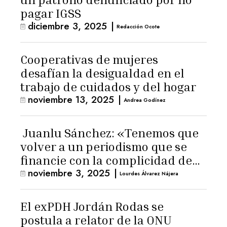
pagar IGSS
diciembre 3, 2025
|
Redacción Ocote
Cooperativas de mujeres
desafían la desigualdad en el
trabajo de cuidados y del hogar
noviembre 13, 2025
|
Andrea Godínez
Juanlu Sánchez: «Tenemos que
volver a un periodismo que se
financie con la complicidad de
noviembre 3, 2025
|
los lectores»
Lourdes Álvarez Nájera
El exPDH Jordán Rodas se
postula a relator de la ONU