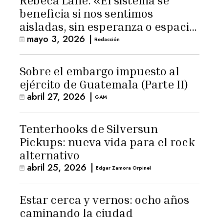
Rebeca Lane: «El sistema se
beneficia si nos sentimos
aisladas, sin esperanza o espacio
mayo 3, 2026
|
para la ternura»
Redacción
Sobre el embargo impuesto al
ejército de Guatemala (Parte II)
abril 27, 2026
|
GAM
Tenterhooks de Silversun
Pickups: nueva vida para el rock
alternativo
abril 25, 2026
|
Edgar Zamora Orpinel
Estar cerca y vernos: ocho años
caminando la ciudad