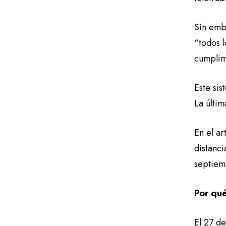
Sin emb
“todos 
cumplim
Este si
La últim
En el ar
distanci
septiem
Por qu
El 27 d