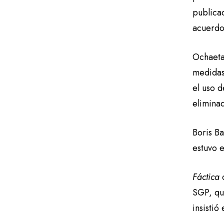
publica
acuerdo
Ochaeta
medidas
el uso d
elimina
Boris Ba
estuvo 
Fáctica
c
SGP, qu
insistió