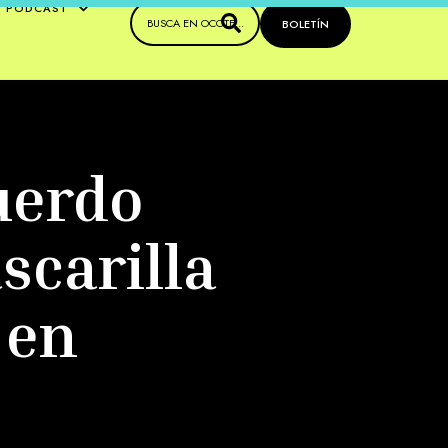
PODCAST
BOLETÍN
uerdo
scarilla
 en