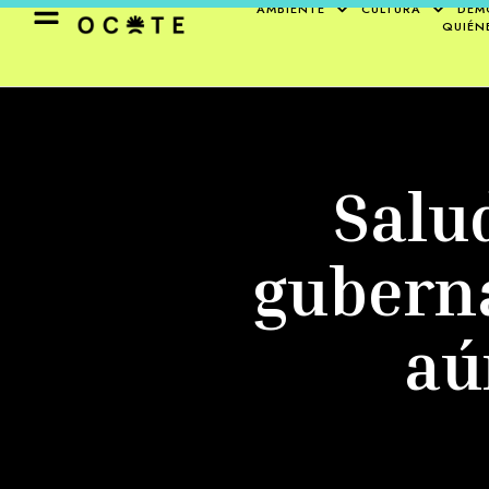
AMBIENTE
CULTURA
DEM
QUIÉN
Salu
guberna
aú