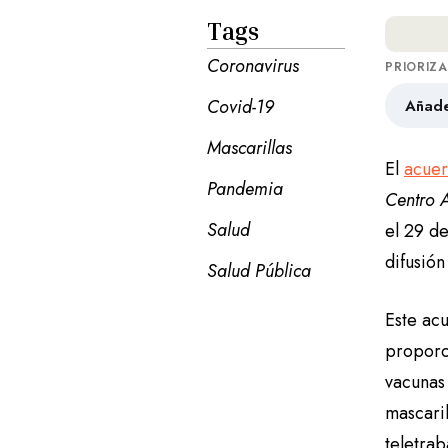
Tags
Coronavirus
PRIORIZ
Covid-19
Añade
Mascarillas
El
acuer
Pandemia
Centro 
Salud
el 29 d
difusió
Salud Pública
Este acu
proporc
vacunas
mascari
teletrab