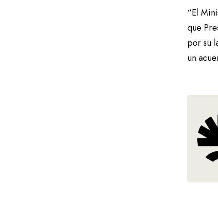
“El Mini
que Pres
por su l
un acue