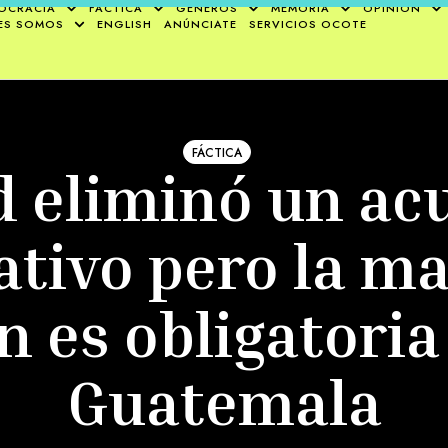
OCRACIA
FÁCTICA
GÉNEROS
MEMORIA
OPINIÓN
ES SOMOS
ENGLISH
ANÚNCIATE
SERVICIOS OCOTE
FÁCTICA
d eliminó un ac
tivo pero la ma
n es obligatoria
Guatemala