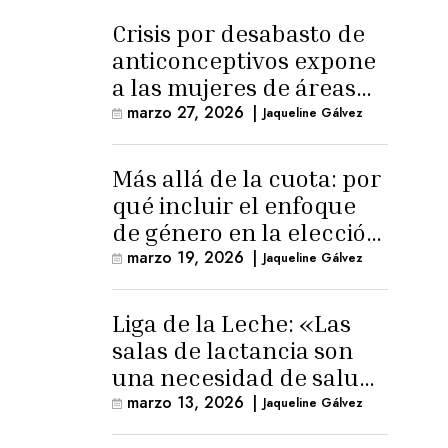
Crisis por desabasto de
anticonceptivos expone
a las mujeres de áreas
rurales
marzo 27, 2026
|
Jaqueline Gálvez
Más allá de la cuota: por
qué incluir el enfoque
de género en la elección
de Fiscal General
marzo 19, 2026
|
Jaqueline Gálvez
Liga de la Leche: «Las
salas de lactancia son
una necesidad de salud
pública»
marzo 13, 2026
|
Jaqueline Gálvez