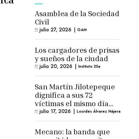
Asamblea de la Sociedad
Civil
julio 27, 2026
|
GAM
Los cargadores de prisas
y sueños de la ciudad
julio 20, 2026
|
Instituto 25a
San Martín Jilotepeque
dignifica a sus 72
víctimas el mismo día
que Benedicto Lucas
julio 17, 2026
|
Lourdes Álvarez Nájera
logra arresto
domiciliario
Mecano: la banda que