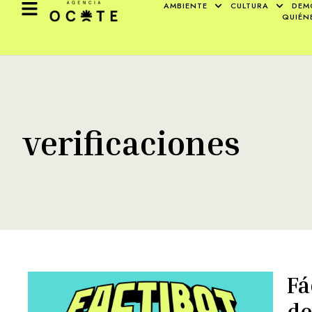
AMBIENTE
CULTURA
DEM
QUIÉN
verificaciones
Fá
de