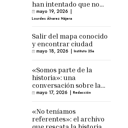
han intentado que no
exista el terreno
mayo 19, 2026
|
comunal»
Lourdes Álvarez Nájera
Salir del mapa conocido
y encontrar ciudad
mayo 18, 2026
|
Instituto 25a
«Somos parte de la
historia»: una
conversación sobre la
memoria trans
mayo 17, 2026
|
Redacción
masculina
«No teníamos
referentes»: el archivo
que rescata la historia