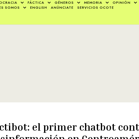
OCRACIA
FÁCTICA
GÉNEROS
MEMORIA
OPINIÓN
ES SOMOS
ENGLISH
ANÚNCIATE
SERVICIOS OCOTE
ctibot: el primer chatbot cont
sinformación en Centroamér