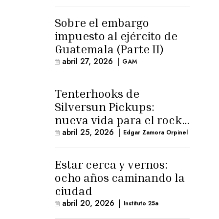
para la ternura»
Sobre el embargo
impuesto al ejército de
Guatemala (Parte II)
abril 27, 2026
|
GAM
Tenterhooks de
Silversun Pickups:
nueva vida para el rock
alternativo
abril 25, 2026
|
Edgar Zamora Orpinel
Estar cerca y vernos:
ocho años caminando la
ciudad
abril 20, 2026
|
Instituto 25a