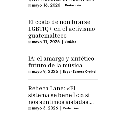
trans masculina en
mayo 16, 2026
|
Redacción
Latinoamérica
El costo de nombrarse
LGBTIQ+ en el activismo
guatemalteco
mayo 11, 2026
|
Visibles
IA: el amargo y sintético
futuro de la música
mayo 9, 2026
|
Edgar Zamora Orpinel
Rebeca Lane: «El
sistema se beneficia si
nos sentimos aisladas,
sin esperanza o espacio
mayo 3, 2026
|
Redacción