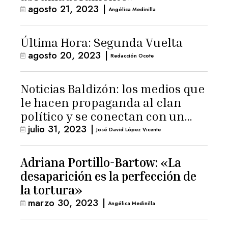
agosto 21, 2023
|
Angélica Medinilla
Última Hora: Segunda Vuelta
agosto 20, 2023
|
Redacción Ocote
Noticias Baldizón: los medios que
le hacen propaganda al clan
político y se conectan con un
julio 31, 2023
|
hombre de confianza de
José David López Vicente
Giammattei
Adriana Portillo-Bartow: «La
desaparición es la perfección de
la tortura»
marzo 30, 2023
|
Angélica Medinilla