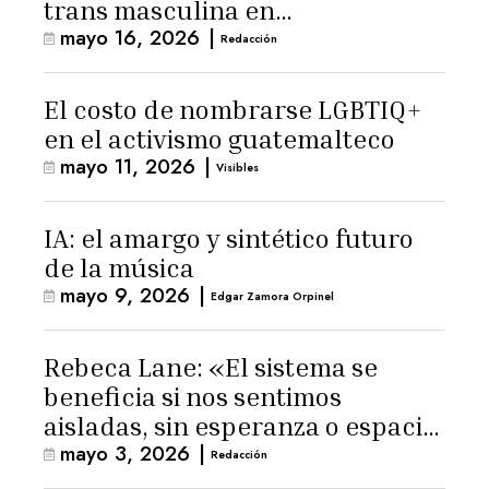
trans masculina en
mayo 16, 2026
|
Latinoamérica
Redacción
El costo de nombrarse LGBTIQ+
en el activismo guatemalteco
mayo 11, 2026
|
Visibles
IA: el amargo y sintético futuro
de la música
mayo 9, 2026
|
Edgar Zamora Orpinel
Rebeca Lane: «El sistema se
beneficia si nos sentimos
aisladas, sin esperanza o espacio
mayo 3, 2026
|
para la ternura»
Redacción