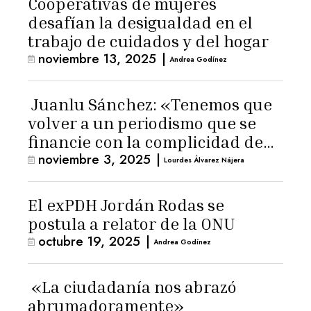
Cooperativas de mujeres
desafían la desigualdad en el
trabajo de cuidados y del hogar
noviembre 13, 2025
|
Andrea Godínez
Juanlu Sánchez: «Tenemos que
volver a un periodismo que se
financie con la complicidad de
noviembre 3, 2025
|
los lectores»
Lourdes Álvarez Nájera
El exPDH Jordán Rodas se
postula a relator de la ONU
octubre 19, 2025
|
Andrea Godínez
«La ciudadanía nos abrazó
abrumadoramente»