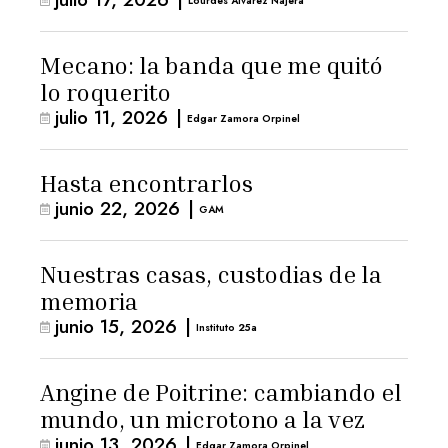
arresto domiciliario
Lourdes Álvarez Nájera
Mecano: la banda que me quitó
lo roquerito
julio 11, 2026
|
Edgar Zamora Orpinel
Hasta encontrarlos
junio 22, 2026
|
GAM
Nuestras casas, custodias de la
memoria
junio 15, 2026
|
Instituto 25a
Angine de Poitrine: cambiando el
mundo, un microtono a la vez
junio 13, 2026
|
Edgar Zamora Orpinel