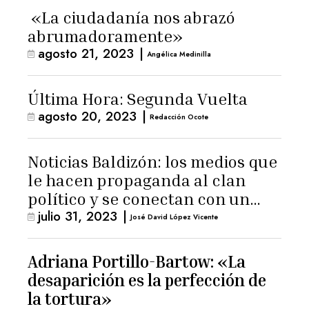
«La ciudadanía nos abrazó
abrumadoramente»
agosto 21, 2023
|
Angélica Medinilla
Última Hora: Segunda Vuelta
agosto 20, 2023
|
Redacción Ocote
Noticias Baldizón: los medios que
le hacen propaganda al clan
político y se conectan con un
julio 31, 2023
|
hombre de confianza de
José David López Vicente
Giammattei
Adriana Portillo-Bartow: «La
desaparición es la perfección de
la tortura»