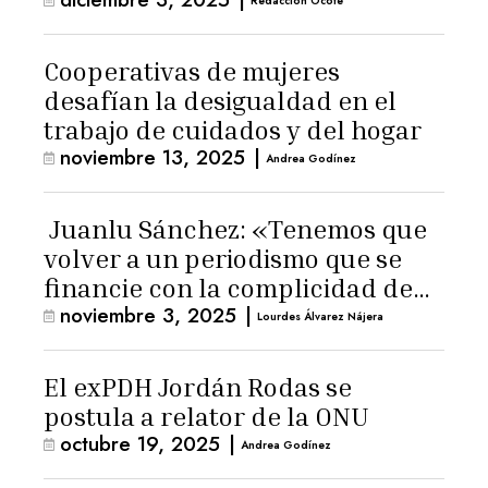
Redacción Ocote
Cooperativas de mujeres
desafían la desigualdad en el
trabajo de cuidados y del hogar
noviembre 13, 2025
|
Andrea Godínez
Juanlu Sánchez: «Tenemos que
volver a un periodismo que se
financie con la complicidad de
noviembre 3, 2025
|
los lectores»
Lourdes Álvarez Nájera
El exPDH Jordán Rodas se
postula a relator de la ONU
octubre 19, 2025
|
Andrea Godínez