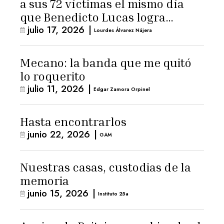
a sus 72 víctimas el mismo día
que Benedicto Lucas logra
julio 17, 2026
|
arresto domiciliario
Lourdes Álvarez Nájera
Mecano: la banda que me quitó
lo roquerito
julio 11, 2026
|
Edgar Zamora Orpinel
Hasta encontrarlos
junio 22, 2026
|
GAM
Nuestras casas, custodias de la
memoria
junio 15, 2026
|
Instituto 25a