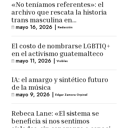
«No teníamos referentes»: el
archivo que rescata la historia
trans masculina en
mayo 16, 2026
|
Latinoamérica
Redacción
El costo de nombrarse LGBTIQ+
en el activismo guatemalteco
mayo 11, 2026
|
Visibles
IA: el amargo y sintético futuro
de la música
mayo 9, 2026
|
Edgar Zamora Orpinel
Rebeca Lane: «El sistema se
beneficia si nos sentimos