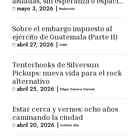
aisladas, sin esperanza o espacio
mayo 3, 2026
|
para la ternura»
Redacción
Sobre el embargo impuesto al
ejército de Guatemala (Parte II)
abril 27, 2026
|
GAM
Tenterhooks de Silversun
Pickups: nueva vida para el rock
alternativo
abril 25, 2026
|
Edgar Zamora Orpinel
Estar cerca y vernos: ocho años
caminando la ciudad
abril 20, 2026
|
Instituto 25a