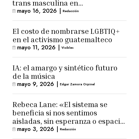
trans masculina en
mayo 16, 2026
|
Latinoamérica
Redacción
El costo de nombrarse LGBTIQ+
en el activismo guatemalteco
mayo 11, 2026
|
Visibles
IA: el amargo y sintético futuro
de la música
mayo 9, 2026
|
Edgar Zamora Orpinel
Rebeca Lane: «El sistema se
beneficia si nos sentimos
aisladas, sin esperanza o espacio
mayo 3, 2026
|
para la ternura»
Redacción