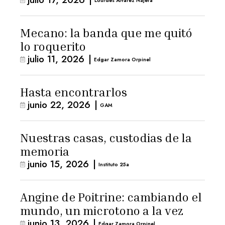
arresto domiciliario
Lourdes Álvarez Nájera
Mecano: la banda que me quitó
lo roquerito
julio 11, 2026
|
Edgar Zamora Orpinel
Hasta encontrarlos
junio 22, 2026
|
GAM
Nuestras casas, custodias de la
memoria
junio 15, 2026
|
Instituto 25a
Angine de Poitrine: cambiando el
mundo, un microtono a la vez
junio 13, 2026
|
Edgar Zamora Orpinel