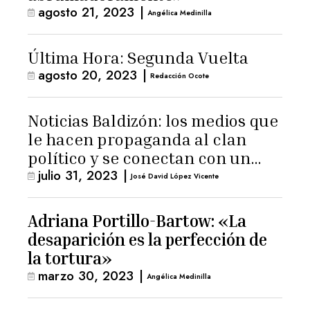
agosto 21, 2023
|
Angélica Medinilla
Última Hora: Segunda Vuelta
agosto 20, 2023
|
Redacción Ocote
Noticias Baldizón: los medios que
le hacen propaganda al clan
político y se conectan con un
julio 31, 2023
|
hombre de confianza de
José David López Vicente
Giammattei
Adriana Portillo-Bartow: «La
desaparición es la perfección de
la tortura»
marzo 30, 2023
|
Angélica Medinilla