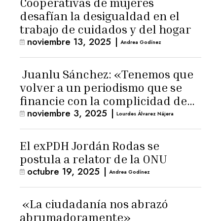
Cooperativas de mujeres
desafían la desigualdad en el
trabajo de cuidados y del hogar
noviembre 13, 2025
|
Andrea Godínez
Juanlu Sánchez: «Tenemos que
volver a un periodismo que se
financie con la complicidad de
noviembre 3, 2025
|
los lectores»
Lourdes Álvarez Nájera
El exPDH Jordán Rodas se
postula a relator de la ONU
octubre 19, 2025
|
Andrea Godínez
«La ciudadanía nos abrazó
abrumadoramente»