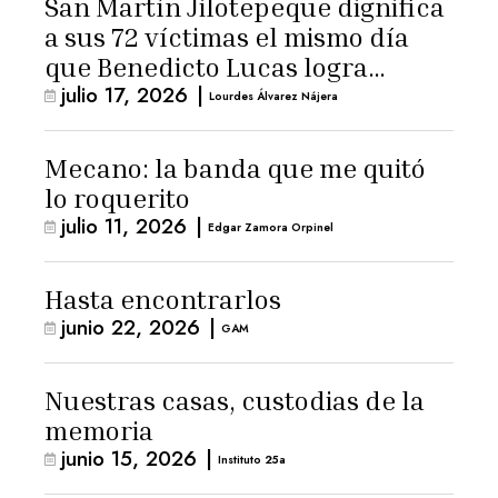
San Martín Jilotepeque dignifica
a sus 72 víctimas el mismo día
que Benedicto Lucas logra
julio 17, 2026
|
arresto domiciliario
Lourdes Álvarez Nájera
Mecano: la banda que me quitó
lo roquerito
julio 11, 2026
|
Edgar Zamora Orpinel
Hasta encontrarlos
junio 22, 2026
|
GAM
Nuestras casas, custodias de la
memoria
junio 15, 2026
|
Instituto 25a