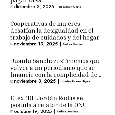
pagar IGSS
diciembre 3, 2025
|
Redacción Ocote
Cooperativas de mujeres
desafían la desigualdad en el
trabajo de cuidados y del hogar
noviembre 13, 2025
|
Andrea Godínez
Juanlu Sánchez: «Tenemos que
volver a un periodismo que se
financie con la complicidad de
noviembre 3, 2025
|
los lectores»
Lourdes Álvarez Nájera
El exPDH Jordán Rodas se
postula a relator de la ONU
octubre 19, 2025
|
Andrea Godínez