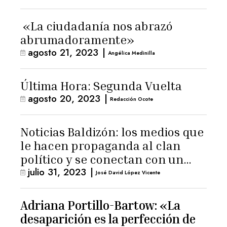
«La ciudadanía nos abrazó
abrumadoramente»
agosto 21, 2023
|
Angélica Medinilla
Última Hora: Segunda Vuelta
agosto 20, 2023
|
Redacción Ocote
Noticias Baldizón: los medios que
le hacen propaganda al clan
político y se conectan con un
julio 31, 2023
|
hombre de confianza de
José David López Vicente
Giammattei
Adriana Portillo-Bartow: «La
desaparición es la perfección de