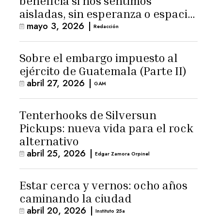
beneficia si nos sentimos
aisladas, sin esperanza o espacio
mayo 3, 2026
|
para la ternura»
Redacción
Sobre el embargo impuesto al
ejército de Guatemala (Parte II)
abril 27, 2026
|
GAM
Tenterhooks de Silversun
Pickups: nueva vida para el rock
alternativo
abril 25, 2026
|
Edgar Zamora Orpinel
Estar cerca y vernos: ocho años
caminando la ciudad
abril 20, 2026
|
Instituto 25a