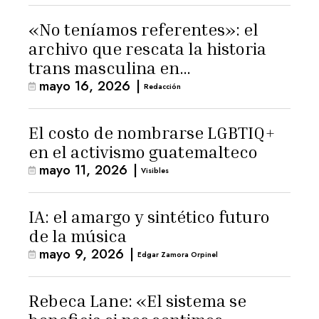
«No teníamos referentes»: el
archivo que rescata la historia
trans masculina en
mayo 16, 2026
|
Latinoamérica
Redacción
El costo de nombrarse LGBTIQ+
en el activismo guatemalteco
mayo 11, 2026
|
Visibles
IA: el amargo y sintético futuro
de la música
mayo 9, 2026
|
Edgar Zamora Orpinel
Rebeca Lane: «El sistema se