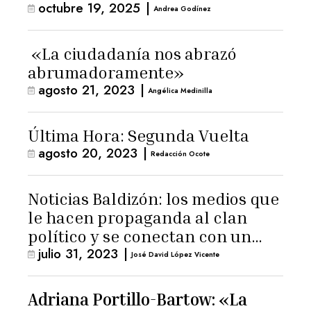
octubre 19, 2025
|
Andrea Godínez
«La ciudadanía nos abrazó
abrumadoramente»
agosto 21, 2023
|
Angélica Medinilla
Última Hora: Segunda Vuelta
agosto 20, 2023
|
Redacción Ocote
Noticias Baldizón: los medios que
le hacen propaganda al clan
político y se conectan con un
julio 31, 2023
|
hombre de confianza de
José David López Vicente
Giammattei
Adriana Portillo-Bartow: «La