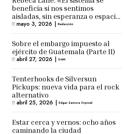
Rebeca Lane: «El sistema se
beneficia si nos sentimos
aisladas, sin esperanza o espacio
mayo 3, 2026
|
para la ternura»
Redacción
Sobre el embargo impuesto al
ejército de Guatemala (Parte II)
abril 27, 2026
|
GAM
Tenterhooks de Silversun
Pickups: nueva vida para el rock
alternativo
abril 25, 2026
|
Edgar Zamora Orpinel
Estar cerca y vernos: ocho años
caminando la ciudad