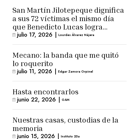
San Martín Jilotepeque dignifica
a sus 72 víctimas el mismo día
que Benedicto Lucas logra
julio 17, 2026
|
arresto domiciliario
Lourdes Álvarez Nájera
Mecano: la banda que me quitó
lo roquerito
julio 11, 2026
|
Edgar Zamora Orpinel
Hasta encontrarlos
junio 22, 2026
|
GAM
Nuestras casas, custodias de la
memoria
junio 15, 2026
|
Instituto 25a