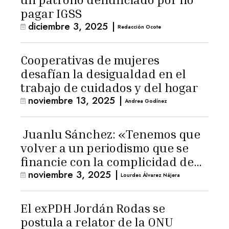
pagar IGSS
diciembre 3, 2025
|
Redacción Ocote
Cooperativas de mujeres
desafían la desigualdad en el
trabajo de cuidados y del hogar
noviembre 13, 2025
|
Andrea Godínez
Juanlu Sánchez: «Tenemos que
volver a un periodismo que se
financie con la complicidad de
noviembre 3, 2025
|
los lectores»
Lourdes Álvarez Nájera
El exPDH Jordán Rodas se
postula a relator de la ONU