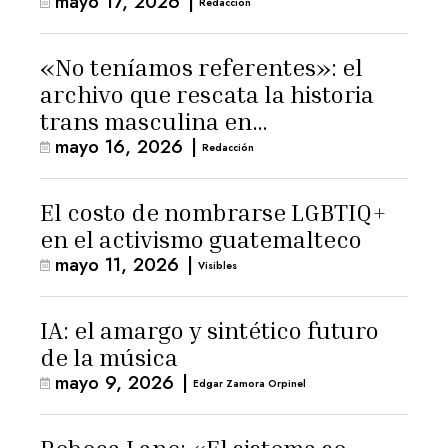
mayo 17, 2026
|
Redacción
«No teníamos referentes»: el
archivo que rescata la historia
trans masculina en
mayo 16, 2026
|
Latinoamérica
Redacción
El costo de nombrarse LGBTIQ+
en el activismo guatemalteco
mayo 11, 2026
|
Visibles
IA: el amargo y sintético futuro
de la música
mayo 9, 2026
|
Edgar Zamora Orpinel