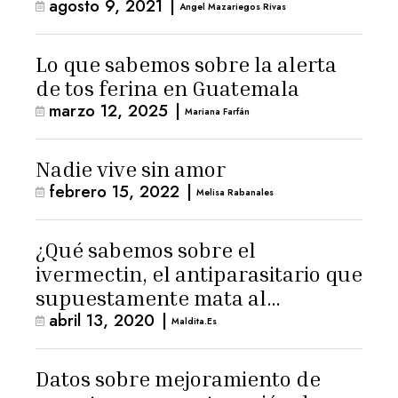
agosto 9, 2021
|
Angel Mazariegos Rivas
Lo que sabemos sobre la alerta
de tos ferina en Guatemala
marzo 12, 2025
|
Mariana Farfán
Nadie vive sin amor
febrero 15, 2022
|
Melisa Rabanales
¿Qué sabemos sobre el
ivermectin, el antiparasitario que
supuestamente mata al
abril 13, 2020
|
coronavirus?
Maldita.es
Datos sobre mejoramiento de