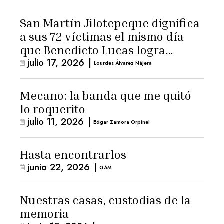
San Martín Jilotepeque dignifica
a sus 72 víctimas el mismo día
que Benedicto Lucas logra
julio 17, 2026
|
arresto domiciliario
Lourdes Álvarez Nájera
Mecano: la banda que me quitó
lo roquerito
julio 11, 2026
|
Edgar Zamora Orpinel
Hasta encontrarlos
junio 22, 2026
|
GAM
Nuestras casas, custodias de la
memoria