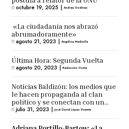
postula a relator de la ONU
octubre 19, 2025
|
Andrea Godínez
«La ciudadanía nos abrazó
abrumadoramente»
agosto 21, 2023
|
Angélica Medinilla
Última Hora: Segunda Vuelta
agosto 20, 2023
|
Redacción Ocote
Noticias Baldizón: los medios que
le hacen propaganda al clan
político y se conectan con un
julio 31, 2023
|
hombre de confianza de
José David López Vicente
Giammattei
Adriana Portillo-Bartow: «La