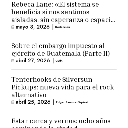
Rebeca Lane: «El sistema se
beneficia si nos sentimos
aisladas, sin esperanza o espacio
mayo 3, 2026
|
para la ternura»
Redacción
Sobre el embargo impuesto al
ejército de Guatemala (Parte II)
abril 27, 2026
|
GAM
Tenterhooks de Silversun
Pickups: nueva vida para el rock
alternativo
abril 25, 2026
|
Edgar Zamora Orpinel
Estar cerca y vernos: ocho años