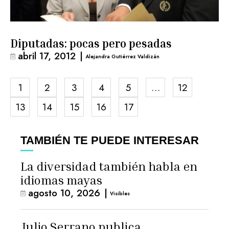
Diputadas: pocas pero pesadas
abril 17, 2012
|
Alejandra Gutiérrez Valdizán
1
2
3
4
5
…
12
13
14
15
16
17
TAMBIÉN TE PUEDE INTERESAR
La diversidad también habla en
idiomas mayas
agosto 10, 2026
|
Visibles
Julio Serrano publica