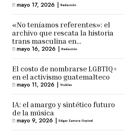
mayo 17, 2026
|
Redacción
«No teníamos referentes»: el
archivo que rescata la historia
trans masculina en
mayo 16, 2026
|
Latinoamérica
Redacción
El costo de nombrarse LGBTIQ+
en el activismo guatemalteco
mayo 11, 2026
|
Visibles
IA: el amargo y sintético futuro
de la música
mayo 9, 2026
|
Edgar Zamora Orpinel