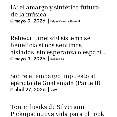
IA: el amargo y sintético futuro
de la música
mayo 9, 2026
|
Edgar Zamora Orpinel
Rebeca Lane: «El sistema se
beneficia si nos sentimos
aisladas, sin esperanza o espacio
mayo 3, 2026
|
para la ternura»
Redacción
Sobre el embargo impuesto al
ejército de Guatemala (Parte II)
abril 27, 2026
|
GAM
Tenterhooks de Silversun
Pickups: nueva vida para el rock