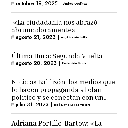
octubre 19, 2025
|
Andrea Godínez
«La ciudadanía nos abrazó
abrumadoramente»
agosto 21, 2023
|
Angélica Medinilla
Última Hora: Segunda Vuelta
agosto 20, 2023
|
Redacción Ocote
Noticias Baldizón: los medios que
le hacen propaganda al clan
político y se conectan con un
julio 31, 2023
|
hombre de confianza de
José David López Vicente
Giammattei
Adriana Portillo-Bartow: «La