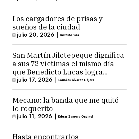
Los cargadores de prisas y
sueños de la ciudad
julio 20, 2026
|
Instituto 25a
San Martín Jilotepeque dignifica
a sus 72 víctimas el mismo día
que Benedicto Lucas logra
julio 17, 2026
|
arresto domiciliario
Lourdes Álvarez Nájera
Mecano: la banda que me quitó
lo roquerito
julio 11, 2026
|
Edgar Zamora Orpinel
Hasta encontrarlos