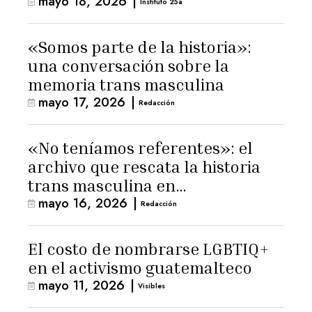
mayo 18, 2026
|
Instituto 25a
«Somos parte de la historia»:
una conversación sobre la
memoria trans masculina
mayo 17, 2026
|
Redacción
«No teníamos referentes»: el
archivo que rescata la historia
trans masculina en
mayo 16, 2026
|
Latinoamérica
Redacción
El costo de nombrarse LGBTIQ+
en el activismo guatemalteco
mayo 11, 2026
|
Visibles