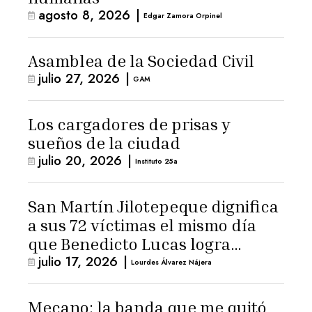
agosto 8, 2026
|
Edgar Zamora Orpinel
Asamblea de la Sociedad Civil
julio 27, 2026
|
GAM
Los cargadores de prisas y
sueños de la ciudad
julio 20, 2026
|
Instituto 25a
San Martín Jilotepeque dignifica
a sus 72 víctimas el mismo día
que Benedicto Lucas logra
julio 17, 2026
|
arresto domiciliario
Lourdes Álvarez Nájera
Mecano: la banda que me quitó