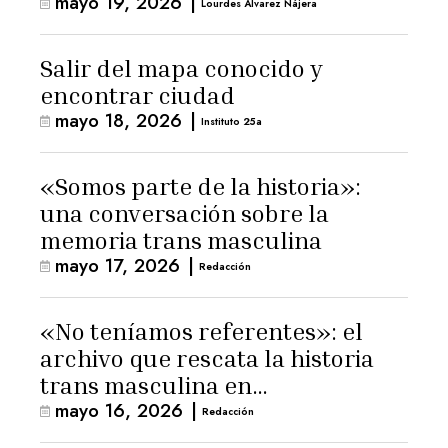
mayo 19, 2026
|
Lourdes Álvarez Nájera
Salir del mapa conocido y
encontrar ciudad
mayo 18, 2026
|
Instituto 25a
«Somos parte de la historia»:
una conversación sobre la
memoria trans masculina
mayo 17, 2026
|
Redacción
«No teníamos referentes»: el
archivo que rescata la historia
trans masculina en
mayo 16, 2026
|
Latinoamérica
Redacción