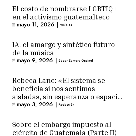
El costo de nombrarse LGBTIQ+
en el activismo guatemalteco
mayo 11, 2026
|
Visibles
IA: el amargo y sintético futuro
de la música
mayo 9, 2026
|
Edgar Zamora Orpinel
Rebeca Lane: «El sistema se
beneficia si nos sentimos
aisladas, sin esperanza o espacio
mayo 3, 2026
|
para la ternura»
Redacción
Sobre el embargo impuesto al
ejército de Guatemala (Parte II)