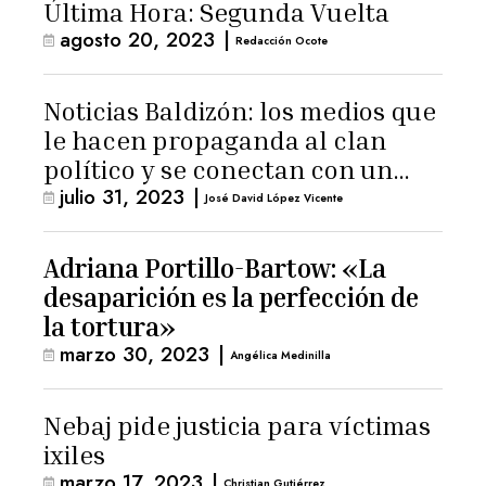
Última Hora: Segunda Vuelta
agosto 20, 2023
|
Redacción Ocote
Noticias Baldizón: los medios que
le hacen propaganda al clan
político y se conectan con un
julio 31, 2023
|
hombre de confianza de
José David López Vicente
Giammattei
Adriana Portillo-Bartow: «La
desaparición es la perfección de
la tortura»
marzo 30, 2023
|
Angélica Medinilla
Nebaj pide justicia para víctimas
ixiles
marzo 17, 2023
|
Christian Gutiérrez