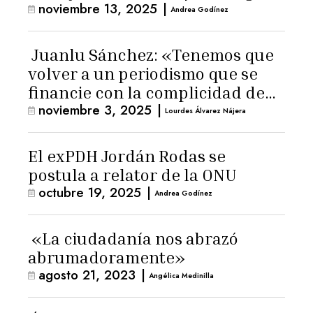
noviembre 13, 2025
|
Andrea Godínez
Juanlu Sánchez: «Tenemos que
volver a un periodismo que se
financie con la complicidad de
noviembre 3, 2025
|
los lectores»
Lourdes Álvarez Nájera
El exPDH Jordán Rodas se
postula a relator de la ONU
octubre 19, 2025
|
Andrea Godínez
«La ciudadanía nos abrazó
abrumadoramente»
agosto 21, 2023
|
Angélica Medinilla