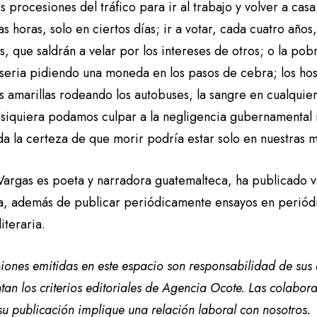
 procesiones del tráfico para ir al trabajo y volver a casa;
as horas, solo en ciertos días; ir a votar, cada cuatro añ
, que saldrán a velar por los intereses de otros; o la pobr
seria pidiendo una moneda en los pasos de cebra; los hosp
as amarillas rodeando los autobuses, la sangre en cualquier
i siquiera podamos culpar a la negligencia gubernamental
a la certeza de que morir podría estar solo en nuestras m
Vargas es poeta y narradora guatemalteca, ha publicado va
va, además de publicar periódicamente ensayos en periódic
literaria.
iones emitidas en este espacio son responsabilidad de sus
tan los criterios editoriales de Agencia Ocote. Las colabo
su publicación implique una relación laboral con nosotros.