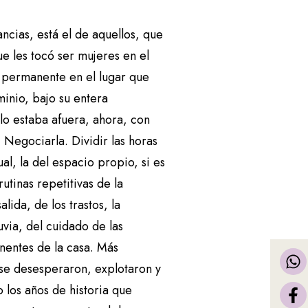
e
ncias, está el de aquellos, que
f
e les tocó ser mujeres en el
l
a permanente en el lugar que
e
minio, bajo su entera
c
lo estaba afuera, ahora, con
h
 Negociarla. Dividir las horas
a
al, la del espacio propio, si es
a
utinas repetitivas de la
r
lida, de los trastos, la
r
uvia, del cuidado de las
i
anentes de la casa. Más
b
se desesperaron, explotaron y
a
 los años de historia que
/