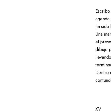
p
r
Escribo 
o
agenda 
d
ha sido 
u
Una man
c
el prese
t
dibujo 
o
llevand
r
termina
d
Dentro d
e
contund
a
u
d
XV
i