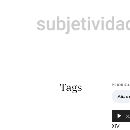
Tags
PRIORIZ
Añade
R
00
e
XIV