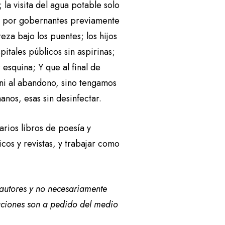
 la visita del agua potable solo
a
os, por gobernantes previamente
r
eza bajo los puentes; los hijos
o
itales públicos sin aspirinas;
d
 esquina; Y que al final de
i
 ni al abandono, sino tengamos
s
anos, esas sin desinfectar.
m
i
rios libros de poesía y
n
os y revistas, y trabajar como
u
i
r
 autores y no necesariamente
e
raciones son a pedido del medio
l