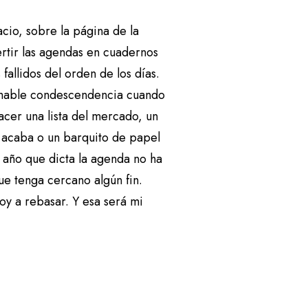
i
l
cio, sobre la página de la
i
rtir las agendas en cuadernos
z
fallidos del orden de los días.
a
 amable condescendencia cuando
l
acer una lista del mercado, un
a
e acaba o un barquito de papel
s
 año que dicta la agenda no ha
t
ue tenga cercano algún fin.
e
oy a rebasar. Y esa será mi
c
.
l
a
s
d