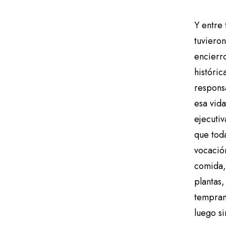
o
Y entre 
tuviero
encierr
históric
responsa
esa vida
ejecutiv
que toda
vocación
comida, 
plantas,
tempran
luego si