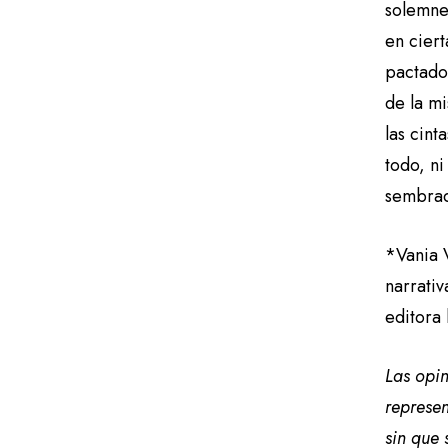
solemnes
en ciert
pactados
de la mi
las cint
todo, n
sembrad
*Vania 
narrati
editora 
Las opin
represen
sin que 