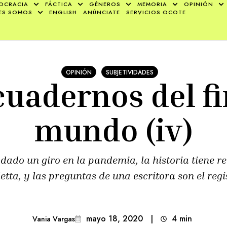
OCRACIA
FÁCTICA
GÉNEROS
MEMORIA
OPINIÓN
ES SOMOS
ENGLISH
ANÚNCIATE
SERVICIOS OCOTE
OPINIÓN
SUBJETIVIDADES
cuadernos del fi
mundo (iv)
dado un giro en la pandemia, la historia tiene r
ta, y las preguntas de una escritora son el regi
mayo 18, 2020
|
4
min 
Vania Vargas