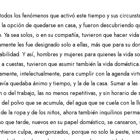
todos los fenómenos que activó este tiempo y sus circunsta
n la opción de quedarse en casa, y fueron descubriendo qu
o. Ya sea solos, o en su compañía, tuvieron que hacer vid
amente les fue designado solo a ellas, más que para su do
bilidad. Y así, hombres y mujeres para quienes la vida so
 a cuestas, tuvieron que asumir también la vida doméstica.
amente, intelectualmente, para cumplir con la agenda virtu
vía quedaba ánimo y tiempo, y la de la casa. Sumar a las r
 o del trabajo, las no menos repetitivas, y sin horario de sa
del polvo que se acumula, del agua que se cuela con la ll
 de la ropa y de los niños, ahora también inquilinos perm
o que tarde, nuevos en su papel doméstico, se cansaron, 
ntieron culpa, avergonzados, porque no solo la peste, sino