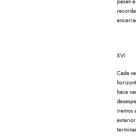
pesan e
recorda
encerra
XVI
Cada vez
horizont
hace var
desesper
iremos 
exterio
terminam