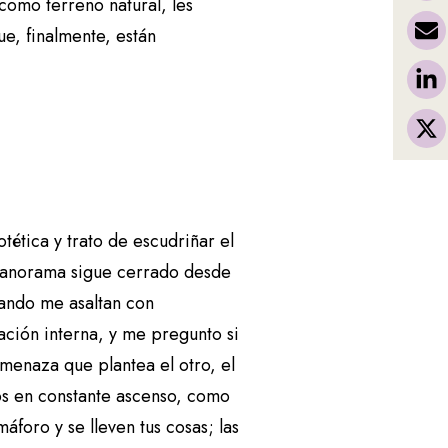
como terreno natural, les
a
e, finalmente, están
b
a
j
o
p
a
r
tética y trato de escudriñar el
a
l panorama sigue cerrado desde
a
uando me asaltan con
u
ación interna, y me pregunto si
m
menaza que plantea el otro, el
e
os en constante ascenso, como
n
foro y se lleven tus cosas; las
t