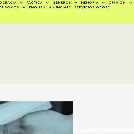
OCRACIA
FÁCTICA
GÉNEROS
MEMORIA
OPINIÓN
ES SOMOS
ENGLISH
ANÚNCIATE
SERVICIOS OCOTE
En Agencia Ocote buscamos