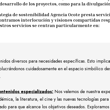
l desarrollo de los proyectos, como para la divulgaci
tegia de sostenibilidad Agencia Ocote presta servic
ontramos interlocución y visiones compartidas resp
estros servicios se centran particularmente en:
idos diversos para necesidades específicas. Esto implic
olucrándonos cuidadosamente en el espacio simbólico des
.
ntenidos especializados:
Nos valemos de nuestra exper
démica, la literatura, el cine y las nuevas tecnologías pa
ado para que alcance los objetivos deseados. Exploramos t