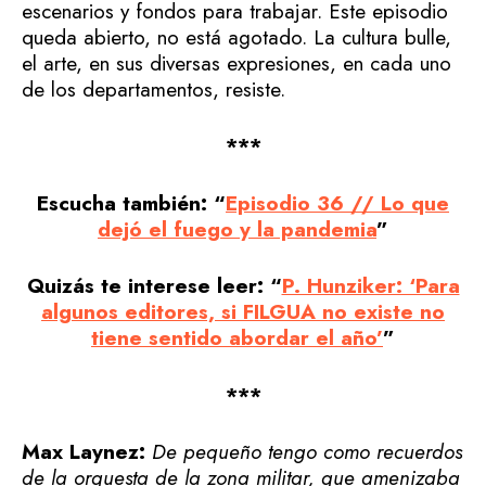
escenarios y fondos para trabajar. Este episodio
queda abierto, no está agotado. La cultura bulle,
el arte, en sus diversas expresiones, en cada uno
de los departamentos, resiste.
***
Escucha también: “
Episodio 36 // Lo que
dejó el fuego y la pandemia
”
Quizás te interese leer: “
P. Hunziker: ‘Para
algunos editores, si FILGUA no existe no
tiene sentido abordar el año’
”
***
Max Laynez:
De pequeño tengo como recuerdos
de la orquesta de la zona militar, que amenizaba