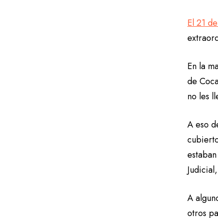
El 21 de
extraor
En la m
de Coca 
no les l
A eso de
cubierto
estaban 
Judicial
A alguno
otros p