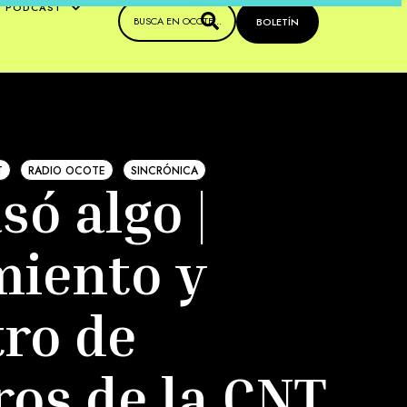
PODCAST
BOLETÍN
T
RADIO OCOTE
SINCRÓNICA
só algo |
miento y
ro de
os de la CNT