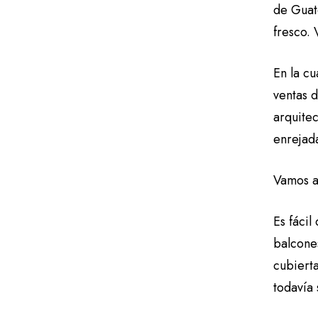
de Guat
fresco.
En la c
ventas d
arquitec
enrejad
Vamos a 
Es fácil
balcones
cubiert
todavía 