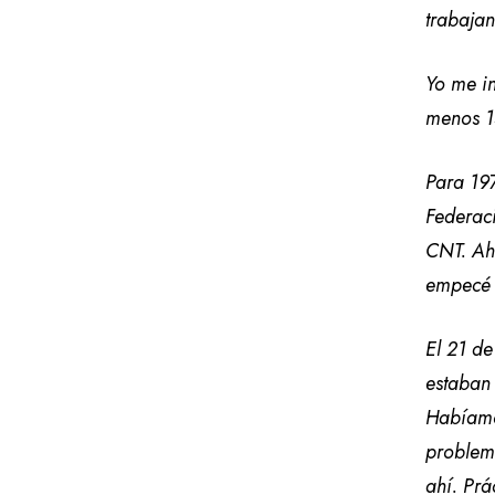
trabajan
Yo me in
menos 15
Para 197
Federac
CNT. Ah
empecé 
El 21 d
estaban 
Habíamos
problema
ahí. Prá