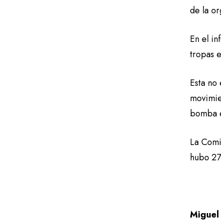
de la or
En el i
tropas e
Esta no 
movimie
bomba e
La Comis
hubo 27
Miguel