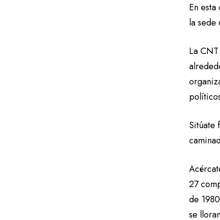
En esta 
la sede
La CNT 
alreded
organiza
polític
Sitúate 
caminad
Acércat
27 comp
de 1980
se llora