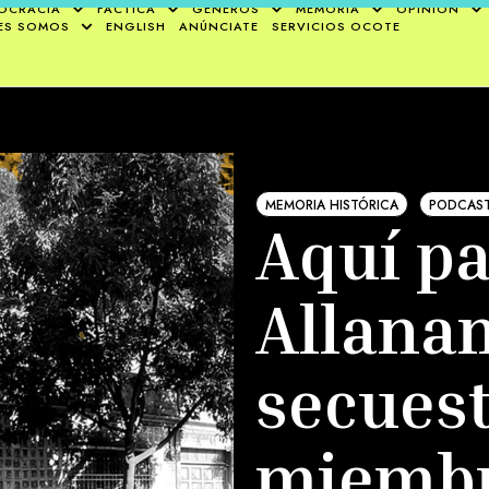
OCRACIA
FÁCTICA
GÉNEROS
MEMORIA
OPINIÓN
ES SOMOS
ENGLISH
ANÚNCIATE
SERVICIOS OCOTE
MEMORIA HISTÓRICA
PODCAS
Aquí pa
Allana
secuest
miembr