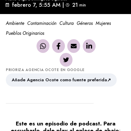
febrero 7, 5:55 AM
|
21
min 
Ambiente
Contaminación
Cultura
Géneros
Mujeres
Pueblos Originarios
PRIORIZA AGENCIA OCOTE EN GOOGLE
↗
Añade Agencia Ocote como fuente preferida
Este es un episodio de podcast. Para
escucharlo, dale play al enlace de abajo
: