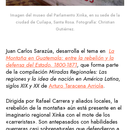
Imagen del museo del Parlamento Xinka, en su sede de la
ciudad de Cuilapa, Santa Rosa. Fotografía: Christian
Gutiérrez.
Juan Carlos Sarazúa, desarrolla el tema en
La
Montaña en Guatemala: entre la rebelión y la
defensa del Estado, 1800-1871
, que forma parte
de la compilación
Miradas Regionales: Las
regiones y la idea de nación en América Latina,
siglos XIX y XX
de
Arturo Taracena Arriola
.
Dirigida por Rafael Carrera y aliados locales, la
«rebelión de la montaña» aún está presente en el
imaginario regional Xinka con el mote de los
«carreristas». Son antepasados con habilidades
guerreras casi sobrenaturales que defendieron a