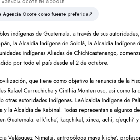
A AGENCIA OCOTE EN GOOGLE
↗
 Agencia Ocote como fuente preferida
blos indígenas de Guatemala, a través de sus autoridades
pán, la Alcaldía Indígena de Sololá, la Alcaldía Indígena
unidades indígenas Aliadas de Chichicastenango, comenz
ndido por todo el país desde el 2 de octubre.
vilización, que tiene como objetivo la renuncia de la Fis
ales Rafael Curruchiche y Cinthia Monterroso, así como la 
o otras autoridades indígenas. LaAlcaldía Indígena de Pal
a y la Alcaldía de Rabinal. Todas representan a algunos de
en Guatemala: el k’iche’, kaqchikel, xinca, achí, q’eqchi’
icia Velásquez Nimatuj, antropóloga maya k’iche’, profeso