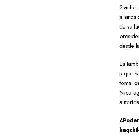
Stanford
alianza
de su fu
preside
desde l
La tamb
a que ha
toma de
Nicaragu
autorid
¿Podemo
kaqchik