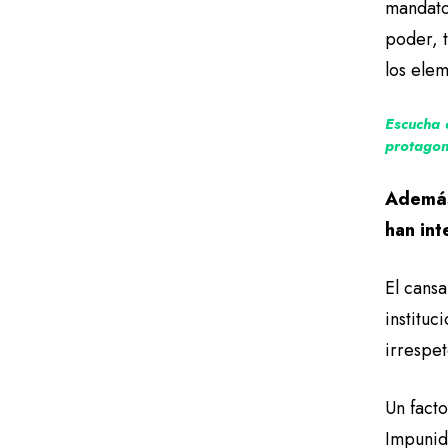
mandato
poder, 
los ele
Escucha 
protagon
Además
han int
El cansa
instituc
irrespet
Un facto
Impunid