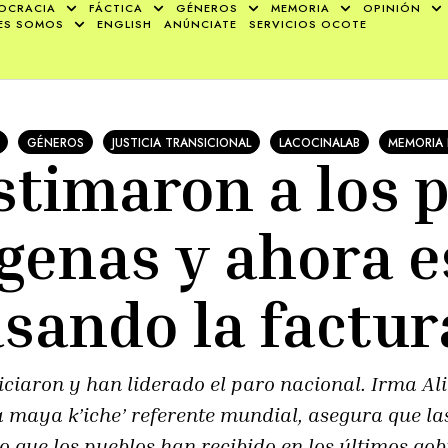
OCRACIA
FÁCTICA
GÉNEROS
MEMORIA
OPINIÓN
ES SOMOS
ENGLISH
ANÚNCIATE
SERVICIOS OCOTE
GÉNEROS
JUSTICIA TRANSICIONAL
LACOCINALAB
MEMORIA 
timaron a los 
genas y ahora 
sando la factu
iciaron y han liderado el paro nacional. Irma Al
a maya k’iche’ referente mundial, asegura que la
 que los pueblos han recibido en los últimos gob