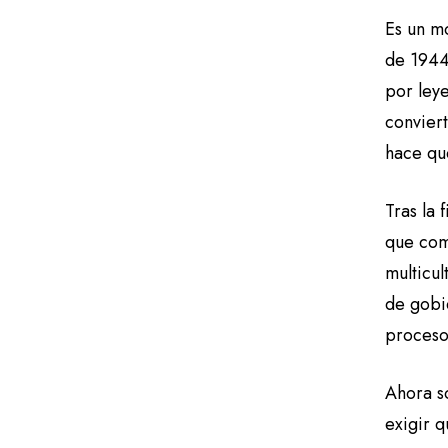
Es un m
de 1944
por leye
conviert
hace qu
Tras la
que come
multicul
de gobi
proceso 
Ahora so
exigir 