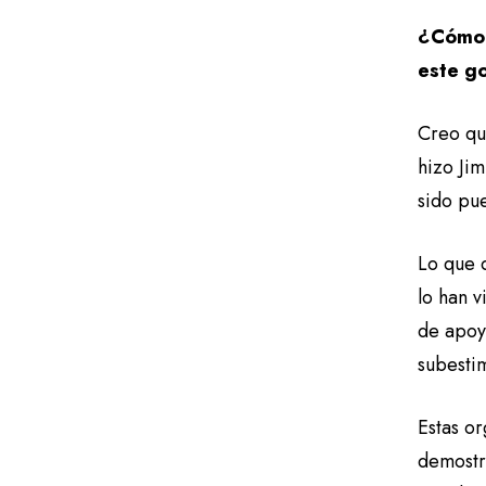
¿Cómo s
este 
Creo qu
hizo Ji
sido pu
Lo que 
lo han v
de apoy
subesti
Estas or
demostr