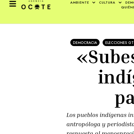
AMBIENTE
CULTURA
DEM
QUIÉN
DEMOCRACIA
ELECCIONES GT
«Subes
indí
pa
Los pueblos indígenas in
antropóloga y periodist
respuesta al menosprecio