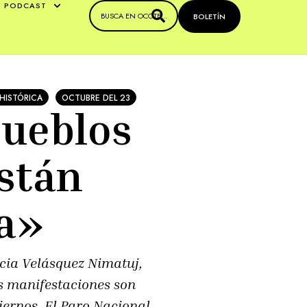
PODCAST
BOLETÍN
HISTÓRICA
OCTUBRE DEL 23
pueblos
están
ra»
icia Velásquez Nimatuj,
s manifestaciones son
iernos. El Paro Nacional