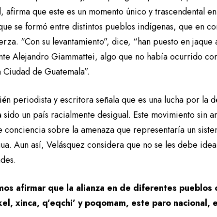
, afirma que este es un momento único y trascendental en 
 que se formó entre distintos pueblos indígenas, que en c
erza. “Con su levantamiento”, dice, “han puesto en jaque 
nte Alejandro Giammattei, algo que no había ocurrido c
a Ciudad de Guatemala”.
ién periodista y escritora señala que es una lucha por l
 sido un país racialmente desigual. Este movimiento sin a
 conciencia sobre la amenaza que representaría un siste
a. Aun así, Velásquez considera que no se les debe ideali
ades.
s afirmar que la alianza en de diferentes pueblos or
el, xinca, q’eqchi’ y poqomam, este paro nacional, 