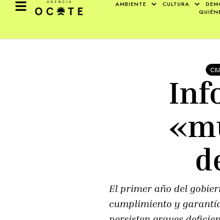
AMBIENTE
CULTURA
DEM
QUIÉN
CI
Inf
«mu
d
El primer año del gobie
cumplimiento y garantía
persisten graves deficie