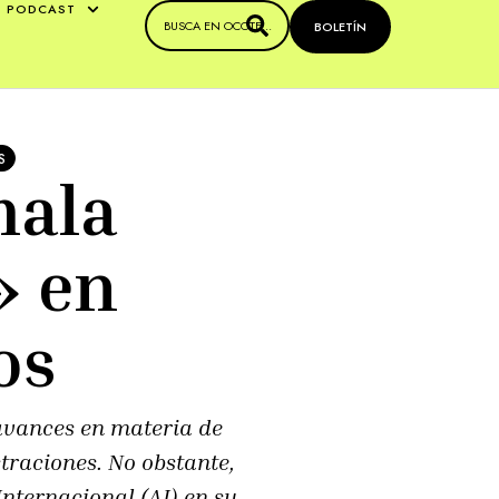
PODCAST
BOLETÍN
S
mala
» en
os
 avances en materia de
raciones. No obstante,
Internacional (AI) en su