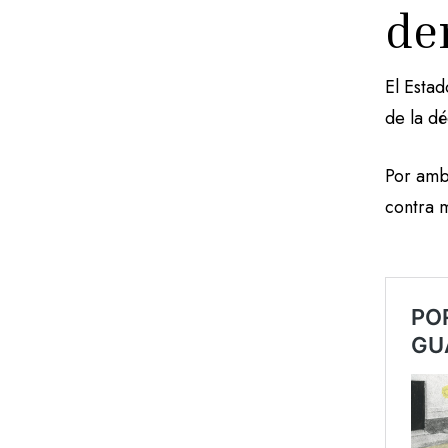
de
El Estad
de la d
Por amb
contra m