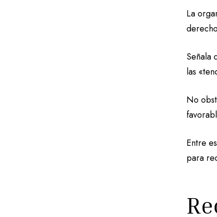
La organ
derecho
Señala 
las «ten
No obst
favorab
Entre e
para re
Re