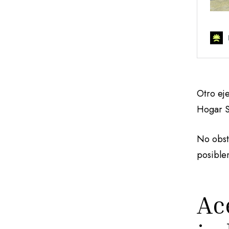
Otro ej
Hogar S
No obst
posible
Ac