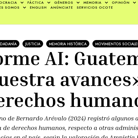
OCRACIA
FÁCTICA
GÉNEROS
MEMORIA
OPINIÓN
ES SOMOS
ENGLISH
ANÚNCIATE
SERVICIOS OCOTE
UDADANÍA
JUSTICIA
MEMORIA HISTÓRICA
MOVIMIENTOS SOCIALE
orme AI: Guate
estra avances
erechos human
rno de Bernardo Arévalo (2024) registró algunos
 de derechos humanos, respecto a otras administ
ncias en el país, según la valoración de Amnistía 