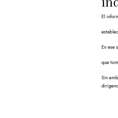
in
El info
establec
En ese 
que tom
Sin emb
dirigenc