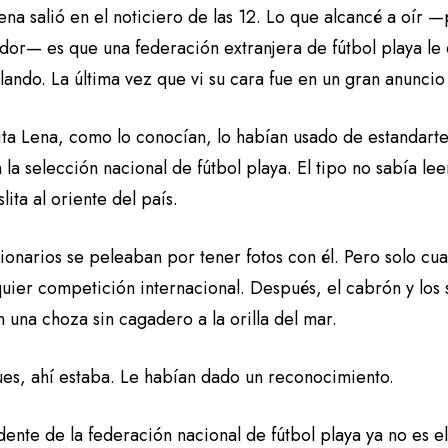
na salió en el noticiero de las 12. Lo que alcancé a oír 
dor— es que una federación extranjera de fútbol playa le
ando. La última vez que vi su cara fue en un gran anuncio
ita Lena, como lo conocían, lo habían usado de estandar
la selección nacional de fútbol playa. El tipo no sabía leer
slita al oriente del país.
cionarios se peleaban por tener fotos con él. Pero solo c
uier competición internacional. Después, el cabrón y los s
n una choza sin cagadero a la orilla del mar.
ues, ahí estaba. Le habían dado un reconocimiento.
dente de la federación nacional de fútbol playa ya no es e