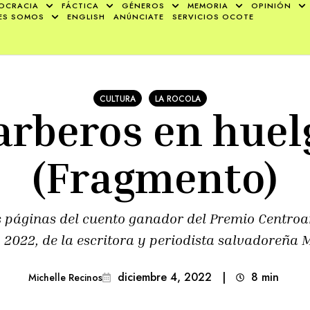
OCRACIA
FÁCTICA
GÉNEROS
MEMORIA
OPINIÓN
ES SOMOS
ENGLISH
ANÚNCIATE
SERVICIOS OCOTE
CULTURA
LA ROCOLA
arberos en huel
(Fragmento)
s páginas del cuento ganador del Premio Centro
2022, de la escritora y periodista salvadoreña M
diciembre 4, 2022
|
8
min 
Michelle Recinos