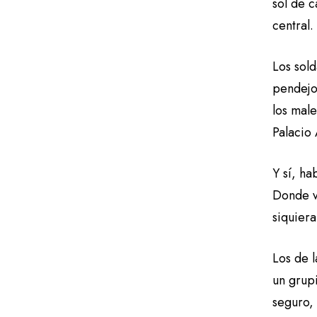
sol de 
central.
Los sold
pendejo
los male
Palacio 
Y sí, ha
Donde v
siquiera
Los de 
un grup
seguro,