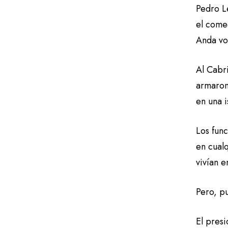
Pedro Le
el come
Anda vol
Al Cabr
armaron 
en una i
Los fun
en cualq
vivían e
Pero, p
El presi