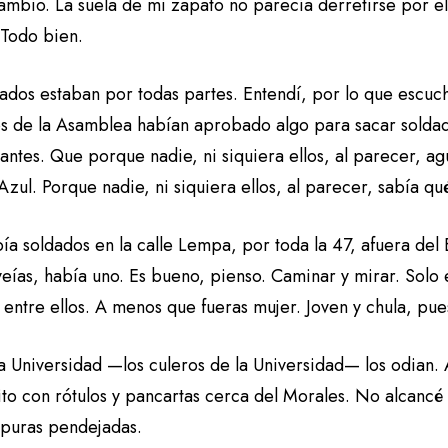
cambio. La suela de mi zapato no parecía derretirse por e
 Todo bien.
ados estaban por todas partes. Entendí, por lo que escuché
s de la Asamblea habían aprobado algo para sacar soldados
antes. Que porque nadie, ni siquiera ellos, al parecer, ag
Azul. Porque nadie, ni siquiera ellos, al parecer, sabía q
bía soldados en la calle Lempa, por toda la 47, afuera de
eías, había uno. Es bueno, pienso. Caminar y mirar. Solo
 entre ellos. A menos que fueras mujer. Joven y chula, pue
la Universidad —los culeros de la Universidad— los odian
ito con rótulos y pancartas cerca del Morales. No alcancé
 puras pendejadas.