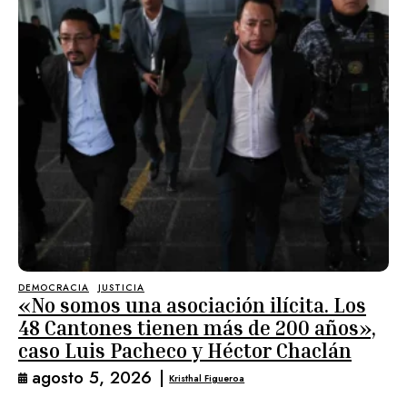
DEMOCRACIA
JUSTICIA
«No somos una asociación ilícita. Los
48 Cantones tienen más de 200 años»,
caso Luis Pacheco y Héctor Chaclán
agosto 5, 2026
|
Kristhal Figueroa