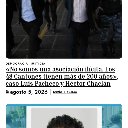
DEMOCRACIA
JUSTICIA
«No somos una asociación ilícita. Los
48 Cantones tienen más de 200 años»,
caso Luis Pacheco y Héctor Chaclán
agosto 5, 2026
|
Kristhal Figueroa