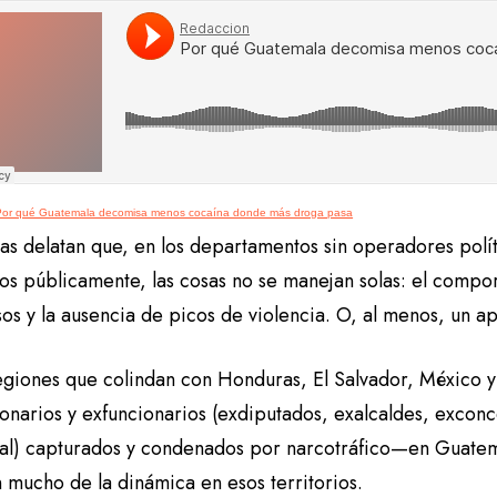
Por qué Guatemala decomisa menos cocaína donde más droga pasa
tas delatan que, en los departamentos sin operadores polí
os públicamente, las cosas no se manejan solas: el compor
s y la ausencia de picos de violencia. O, al menos, un ap
egiones que colindan con Honduras, El Salvador, México y l
onarios y exfuncionarios (exdiputados, exalcaldes, exconc
al) capturados y condenados por narcotráfico—en Guate
n mucho de la dinámica en esos territorios.