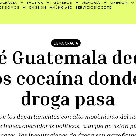
OCRACIA
FÁCTICA
GÉNEROS
MEMORIA
OPINIÓN
ES SOMOS
ENGLISH
ANÚNCIATE
SERVICIOS OCOTE
DEMOCRACIA
é Guatemala d
s cocaína dond
droga pasa
que los departamentos con alto movimiento del na
e tienen operadores políticos, aunque no están 
lugares, las incautaciones de droga son extrañam