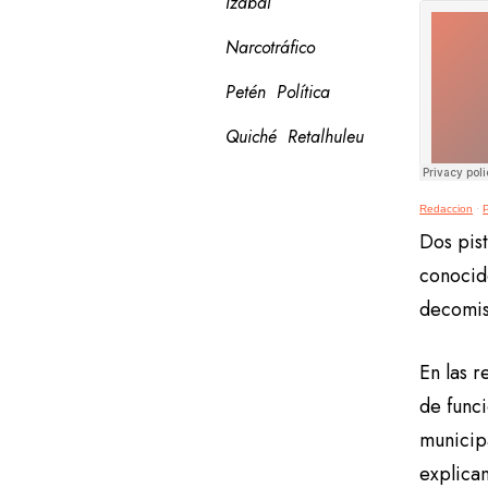
Izabal
Narcotráfico
Petén
Política
Quiché
Retalhuleu
Redaccion
·
Dos pis
conocid
decomiso
En las r
de funci
municip
explica