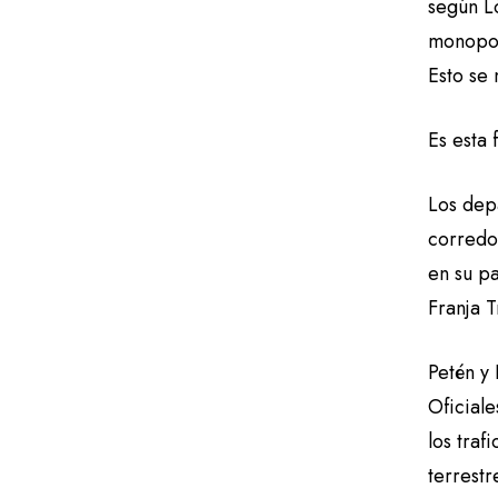
según Ló
monopoli
Esto se 
Es esta 
Los de
corredo
en su p
Franja T
Petén y 
Oficial
los tra
terrestr