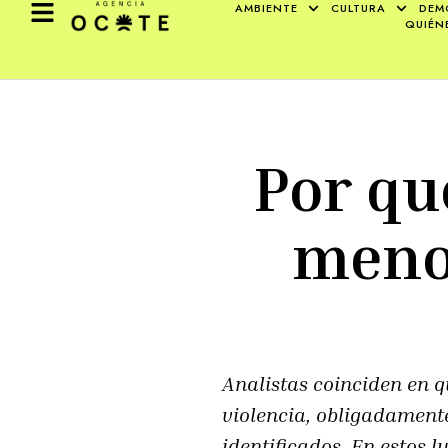
AMBIENTE
CULTURA
DEM
QUIÉN
Por qu
meno
Analistas coinciden en 
violencia, obligadament
identificados. En estos 