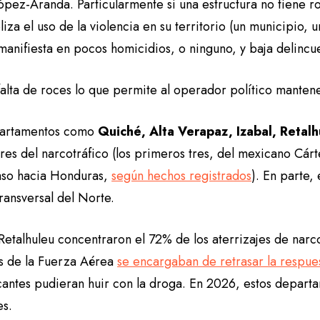
pez-Aranda. Particularmente si una estructura no tiene ro
za el uso de la violencia en su territorio (un municipio,
manifiesta en pocos homicidios, o ninguno, y baja delincu
falta de roces lo que permite al operador político mantene
partamentos como
Quiché, Alta Verapaz, Izabal, Retalh
res del narcotráfico (los primeros tres, del mexicano Cár
aso hacia Honduras,
según hechos registrados
). En parte,
ransversal del Norte.
Retalhuleu concentraron el 72% de los aterrizajes de narc
es de la Fuerza Aérea
se encargaban de retrasar la respue
ficantes pudieran huir con la droga. En 2026, estos depar
es.