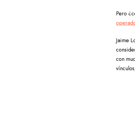
Pero ¿c
operado
Jaime L
conside
con muc
vínculo