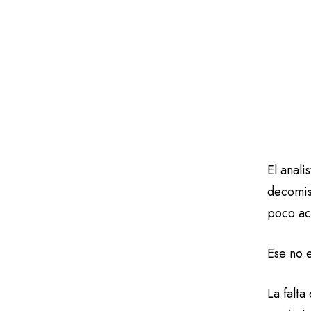
El anali
decomiso
poco ac
Ese no 
La falta