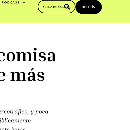
PODCAST
BOLETÍN
ecomisa
e más
rcotráfico, y poca
públicamente
ente bajas.