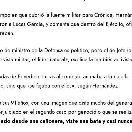
empo en que cubrió la fuente militar para Crónica, Hernán
on a Lucas García, y comenta que dentro del Ejército, ofi
traban.
o de ministro de la Defensa es político, pero el de Jefe (
 vista militar, el líder natural», explica la también activist
gadas de Benedicto Lucas al combate animaba a la batalla.
io, sino que «se fajaba con ellos», según Hernández.
a sus 91 años, con una imagen que dista mucho del general
enjuiciado en el segundo caso por genocidio que se reali
ado desde una cañonera, viste una bata y casi nunca