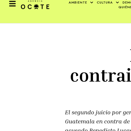
AMBIENTE
CULTURA
DEM
QUIÉN
contra
El segundo juicio por ge
Guatemala en contra de E
acusado Benedicto Lucas