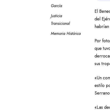
García
El Bened
Justicia 
del Ejér
Transicional
habrían
Memoria Histórica
Por foto
que tuv
derrocad
sus tro
«Un com
estilo p
Serrano
«Las dec