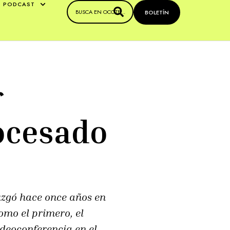
PODCAST
BOLETÍN
r
ocesado
juzgó hace once años en
omo el primero, el
deoconferencia en el