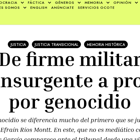
OCRACIA
FÁCTICA
GÉNEROS
MEMORIA
OPINIÓN
ES SOMOS
ENGLISH
ANÚNCIATE
SERVICIOS OCOTE
JUSTICIA
JUSTICIA TRANSICIONAL
MEMORIA HISTÓRICA
De firme milita
insurgente a pr
por genocidio
nocidio se diferencia mucho del primero que se 
fraín Ríos Montt. En este, que no es mediático c
 García comparece ante el tribunal desde una vi