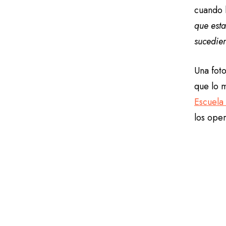
cuando l
que esta
sucedien
Una foto
que lo m
Escuela
los oper