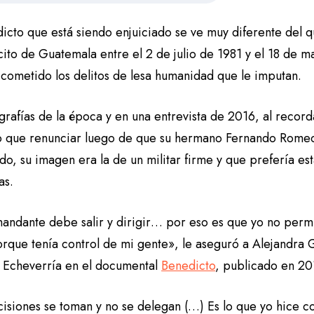
icto que está siendo enjuiciado se ve muy diferente del q
cito de Guatemala entre el 2 de julio de 1981 y el 18 de 
 cometido los delitos de lesa humanidad que le imputan.
grafías de la época y en una entrevista de 2016, al record
o que renunciar luego de que su hermano Fernando Romeo
o, su imagen era la de un militar firme y que prefería es
pas.
andante debe salir y dirigir… por eso es que yo no permi
orque tenía control de mi gente», le aseguró a Alejandra G
 Echeverría en el documental
Benedicto
, publicado en 2
isiones se toman y no se delegan (…) Es lo que yo hice co