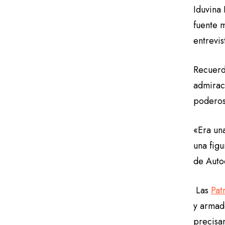
Iduvina 
fuente m
entrevis
Recuerd
admirac
poderos
«Era un
una figu
de Autod
Las
Pat
y armado
precisa