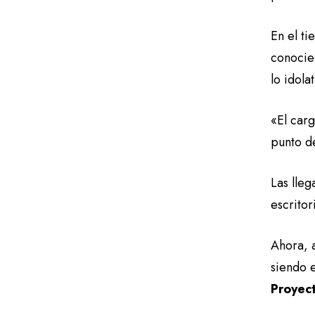
En el ti
conocier
lo idola
«El carg
punto de
Las lle
escritor
Ahora, 
siendo 
Proyect