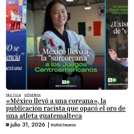
FÁCTICA
GÉNEROS
«México llevó a una coreana», la
publicación racista que opacó el oro de
una atleta guatemalteca
julio 31, 2026
|
Kristhal Figueroa