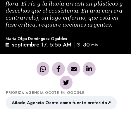
flora. El río y la lluvia arrastran plásticos y
desechos que el ecosistema. En una carrera
contrarreloj, un lago enfermo, que está en
fase crítica, requiere acciones urgentes.
María Olga Domínguez Ogaldes
septiembre 17, 5:55 AM
|
30
min 
PRIORIZA AGENCIA OCOTE EN GOOGLE
↗
Añade Agencia Ocote como fuente preferida