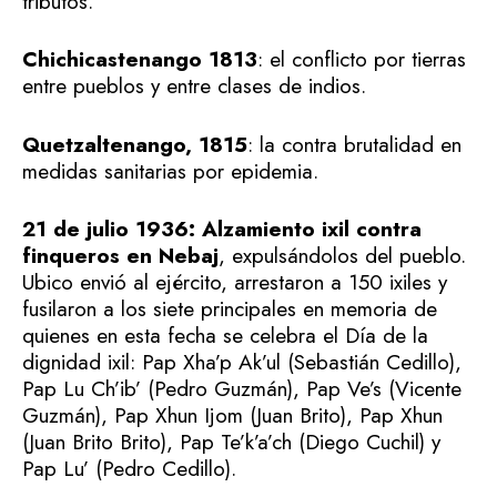
tributos.
Chichicastenango 1813
: el conflicto por tierras
entre pueblos y entre clases de indios.
Quetzaltenango, 1815
: la contra brutalidad en
medidas sanitarias por epidemia.
21 de julio 1936: Alzamiento ixil contra
finqueros en Nebaj
, expulsándolos del pueblo.
Ubico envió al ejército, arrestaron a 150 ixiles y
fusilaron a los siete principales en memoria de
quienes en esta fecha se celebra el Día de la
dignidad ixil:
Pap Xha’p Ak’ul (Sebastián Cedillo),
Pap Lu Ch’ib’ (Pedro Guzmán), Pap Ve’s (Vicente
Guzmán), Pap Xhun Ijom (Juan Brito), Pap Xhun
(Juan Brito Brito), Pap Te’k’a’ch (Diego Cuchil) y
Pap Lu’ (Pedro Cedillo).