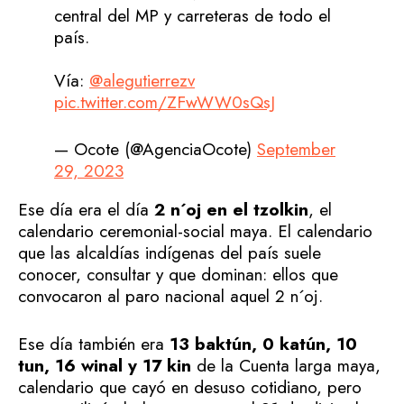
central del MP y carreteras de todo el
país.
Vía:
@alegutierrezv
pic.twitter.com/ZFwWW0sQsJ
— Ocote (@AgenciaOcote)
September
29, 2023
Ese día era el día
2 n´oj en el tzolkin
, el
calendario ceremonial-social maya. El calendario
que las alcaldías indígenas del país suele
conocer, consultar y que dominan: ellos que
convocaron al paro nacional aquel 2 n´oj.
Ese día también era
13 baktún, 0 katún, 10
tun, 16 winal y 17 kin
de la Cuenta larga maya,
calendario que cayó en desuso cotidiano, pero