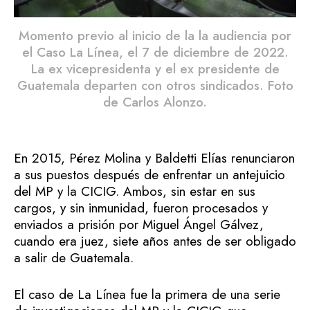
Momento previo al inicio de la la audiencia por
el Caso La Línea, el 7 de diciembre de 2022.
La ex vicepresidenta y el ex presidente de
Guatemala departen con otros sindicados. Foto
de Carlos Alonzo.
En 2015, Pérez Molina y Baldetti Elías renunciaron
a sus puestos después de enfrentar un antejuicio
del MP y la CICIG. Ambos, sin estar en sus
cargos, y sin inmunidad, fueron procesados y
enviados a prisión por Miguel Ángel Gálvez,
cuando era juez, siete años antes de ser obligado
a salir de Guatemala.
El caso de La Línea fue la primera de una serie