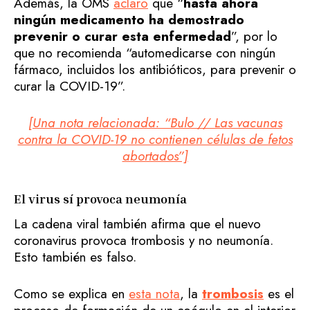
Además, la OMS
aclaró
que “
hasta ahora
ningún medicamento ha demostrado
prevenir o curar esta enfermedad
”, por lo
que no recomienda “automedicarse con ningún
fármaco, incluidos los antibióticos, para prevenir o
curar la COVID-19”.
[Una nota relacionada: “Bulo // Las vacunas
contra la COVID-19 no contienen células de fetos
abortados”]
El virus sí provoca neumonía
La cadena viral también afirma que el nuevo
coronavirus provoca trombosis y no neumonía.
Esto también es falso.
Como se explica en
esta nota
, la
trombosis
es el