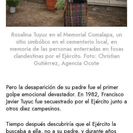
Rosalina Tuyuc en el Memorial Comalapa, un
sitio simbólico en el cementerio local, en
memoria de las personas enterradas en fosas
clandestinas por el Ejército. Foto: Christian
Gutiérrez, Agencia Ocote
Pero la desaparición de su padre fue el primer
golpe emocional devastador. En 1982, Francisco
Javier Tuyuc fue secuestrado por el Ejército junto a
otros diez campesinos.
Tiempo después descubriría que el Ejército la
buscaba a ella, no a su padre, y durante años