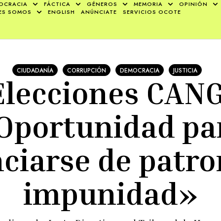
OCRACIA
FÁCTICA
GÉNEROS
MEMORIA
OPINIÓN
ES SOMOS
ENGLISH
ANÚNCIATE
SERVICIOS OCOTE
CIUDADANÍA
CORRUPCIÓN
DEMOCRACIA
JUSTICIA
Elecciones CANG
Oportunidad pa
nciarse de patro
impunidad»