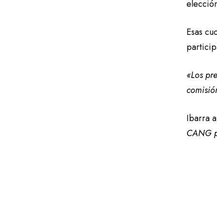
elecció
Esas cuo
particip
«Los pre
comisión
Ibarra 
CANG pa