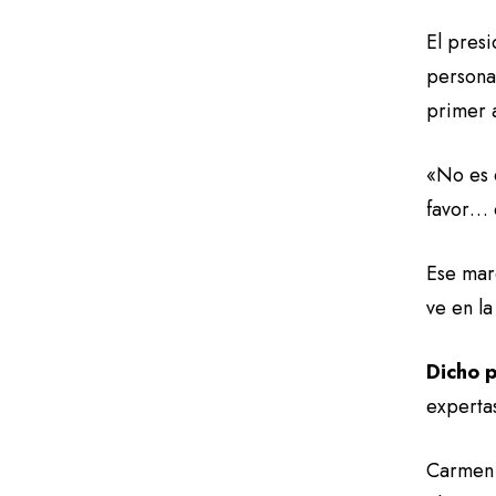
El pres
persona 
primer 
«No es 
favor… 
Ese mar
ve en l
Dicho p
experta
Carmen A