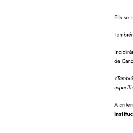
Ella se 
También 
Incidirá
de Cand
«También
específi
A criter
institu