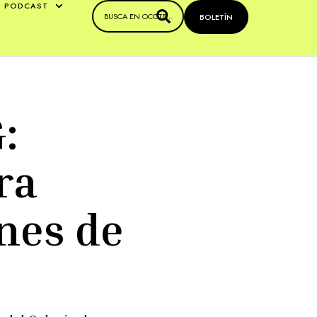
PODCAST
BOLETÍN
:
ra
nes de