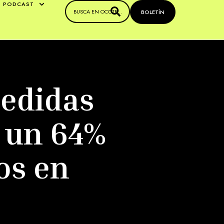
PODCAST
BOLETÍN
medidas
n un 64%
os en