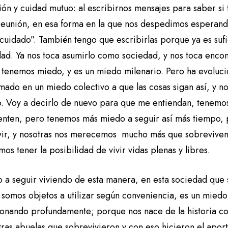
ión y cuidad mutuo: al escribirnos mensajes para saber si
reunión, en esa forma en la que nos despedimos esperand
 cuidado”. También tengo que escribirlas porque ya es suf
dad. Ya nos toca asumirlo como sociedad, y nos toca encon
 tenemos miedo, y es un miedo milenario. Pero ha evoluci
mado en un miedo colectivo a que las cosas sigan así, y n
lo. Voy a decirlo de nuevo para que me entiendan, tenem
lenten, pero tenemos más miedo a seguir así más tiempo, p
vir, y nosotras nos merecemos mucho más que sobrevivenci
s tener la posibilidad de vivir vidas plenas y libres.
o a seguir viviendo de esta manera, en esta sociedad que
 somos objetos a utilizar según conveniencia, es un mied
ionando profundamente; porque nos nace de la historia col
tras abuelas que sobrevivieron y con eso hicieron el apor