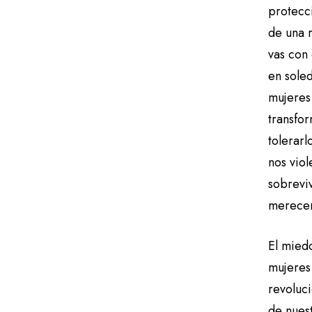
protecc
de una 
vas con
en sole
mujeres
transfor
tolerar
nos vio
sobrevi
merecemo
El mied
mujeres
revoluc
de nues