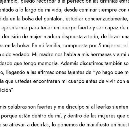
ejemplo, puedo recordar a la perfección las distintas est
ntado a lo largo de mi vida, desde caminar siempre con e
dida en la bolsa del pantalón, estudiar concienzudamente,
y ejercitarme para tener un cuerpo fuerte y ser capaz de 
e decisión de mujer madura dispuesta a todo, de llevar un
s en la bolsa. En mi familia, compuesta por 5 mujeres, el
 sido vedado. Mi madre nos habla a mis hermanas y a mi de
 desde que tengo memoria. Además discutimos también sob
ro, llegando a las afirmaciones tajantes de “yo hago que 
ía que ustedes encontraran mi cuerpo antes de vivir con e
ición”.
is palabras son fuertes y me disculpo si al leerlas sient
s porque están dentro de mí, y dentro de las mujeres que
o se atrevan a decirlas, lo ponemos de manifiesto en nues