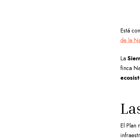
Está co
de la N
La
Sier
finca Na
ecosis
La
El Plan
infraes