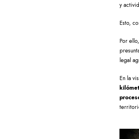
y activi
Esto, co
Por ello
presunta
legal a
En la vi
kilóme
proces
territor