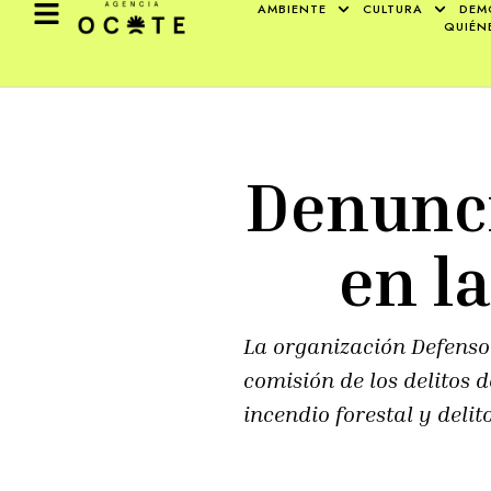
AMBIENTE
CULTURA
DEM
QUIÉN
Denunci
en l
La organización Defensor
comisión de los delitos d
incendio forestal y delit