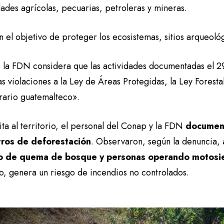
dades agrícolas, pecuarias, petroleras y mineras.
n el objetivo de proteger los ecosistemas, sitios arqueoló
, la FDN considera que las actividades documentadas el 29
s violaciones a la Ley de Áreas Protegidas, la Ley Foresta
grario guatemalteco».
sita al territorio, el personal del Conap y la FDN
document
tros de deforestación
. Observaron, según la denuncia,
o de quema de bosque y personas operando motosi
io, genera un riesgo de incendios no controlados.