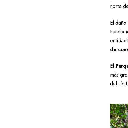
norte d
El daño
Fundaci
entidad
de con
El
Parq
más gr
del río