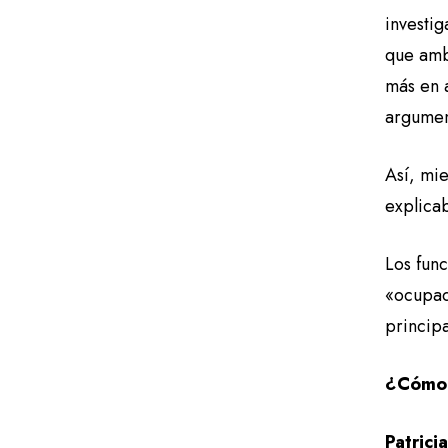
investi
que amb
más en a
argumen
Así, mie
explicab
Los fun
«ocupad
principa
¿Cómo 
Patrici