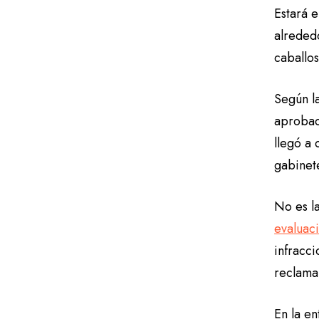
Estará 
alrededo
caballo
Según la
aprobaci
llegó a 
gabinete
No es la
evaluac
infracci
reclama
En la e