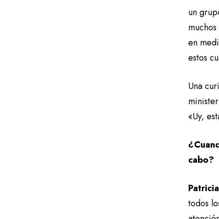
un grup
muchos 
en medi
estos c
Una cur
ministe
«Uy, es
¿Cuand
cabo?
Patrici
todos l
atenció