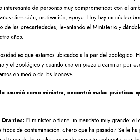
o interesante de personas muy comprometidas con el amb
años dirección, motivación, apoyo. Hoy hay un núcleo boni
o de las precariedades, levantando el Ministerio y dándol
uatro años.
iosidad es que estamos ubicados a la par del zoológico. H
rio y el zoológico y cuando uno empieza a caminar por es
tamos en medio de los leones».
o asumió como ministra, encontró malas prácticas q
a Orantes:
El ministerio tiene un mandato muy grande: el 
os tipos de contaminación. ¿Pero qué ha pasado? Se le ha
n al tema de las evaluaciones de impacto ambiental por la