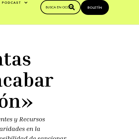
PODCAST
BOLETÍN
ntas
acabar
ión»
entes y Recursos
aridades en la
osibilidad de sancionar