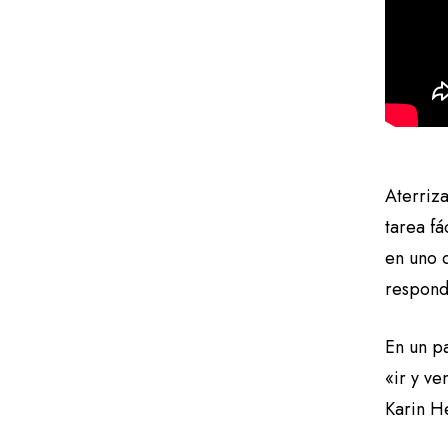
Aterriz
tarea fá
en uno d
respond
En un p
«ir y ve
Karin H