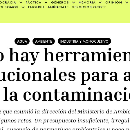
OCRACIA
FÁCTICA
GÉNEROS
MEMORIA
OPINIÓN
ES SOMOS
ENGLISH
ANÚNCIATE
SERVICIOS OCOTE
AGUA
AMBIENTE
INDUSTRIA Y MONOCULTIVO
 hay herramie
tucionales para 
 la contaminac
 que asumió la dirección del Ministerio de Ambi
unos retos. Un presupuesto insuficiente, irregul
al, ausencia de normativas ambientales y poca p