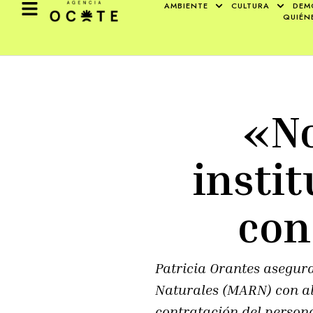
AMBIENTE
CULTURA
DEM
QUIÉN
«No
insti
con
Patricia Orantes asegura
Naturales (MARN) con alg
contratación del person