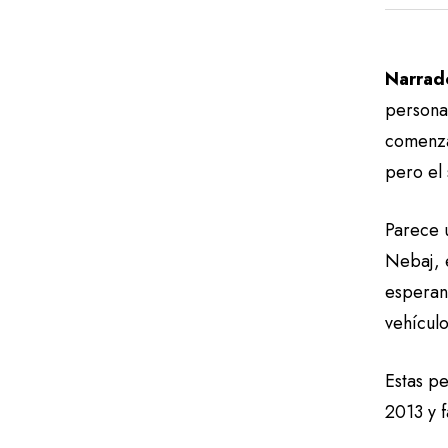
Narrad
personas
comenza
pero el 
Parece 
Nebaj, 
esperan
vehícul
Estas pe
2013 y f