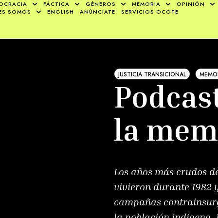
OCRACIA
FÁCTICA
GÉNEROS
MEMORIA
OPINIÓN
ES SOMOS
ENGLISH
ANÚNCIATE
SERVICIOS OCOTE
JUSTICIA TRANSICIONAL
MEMOR
Podcast
la mem
Los años más crudos de
vivieron durante 1982 y
campañas contrainsurge
la población indígena. 