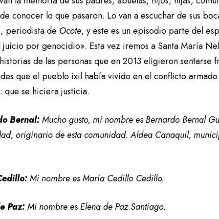
levan la memoria de sus padres, abuelas, hijos, hijas, com
 de conocer lo que pasaron. Lo van a escuchar de sus b
, periodista de
Ocote
, y este es un episodio parte del es
l juicio por genocidio». Esta vez iremos a Santa María N
historias de las personas que en 2013 eligieron sentarse fre
des que el pueblo ixil había vivido en el conflicto armad
: que se hiciera justicia.
do Bernal:
Mucho gusto, mi nombre es Bernardo Bernal Guz
ad, originario de esta comunidad. Aldea Canaquil, munic
edillo:
Mi nombre es María Cedillo Cedillo.
e Paz:
Mi nombre es Elena de Paz Santiago.