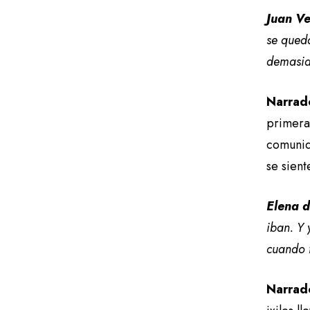
Juan Ve
se qued
demasia
Narrad
primera 
comunid
se sient
Elena d
iban. Y 
cuando f
Narrad