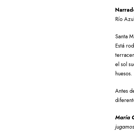
Narrad
Río Azul
Santa M
Está ro
terracer
el sol s
huesos.
Antes d
diferent
María C
jugamos 