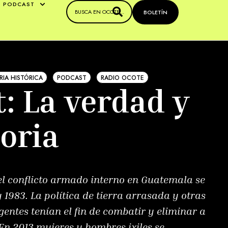
PODCAST
BOLETÍN
IA HISTÓRICA
PODCAST
RADIO OCOTE
: La verdad y
oria
l conflicto armado interno en Guatemala se
 1983. La política de tierra arrasada y otras
ntes tenían el fin de combatir y eliminar a
En 2013 mujeres y hombres ixiles se