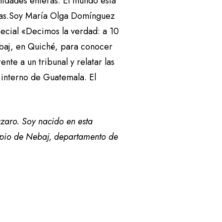
unidades enteras. El mundo está
ocas.Soy María Olga Domínguez
pecial «Decimos la verdad: a 10
ebaj, en Quiché, para conocer
nte a un tribunal y relatar las
o interno de Guatemala. El
aro. Soy nacido en esta
ipio de Nebaj, departamento de