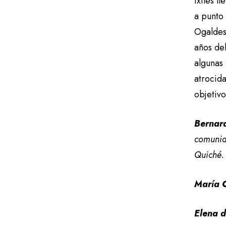
ixiles l
a punto
Ogaldes
años de
algunas 
atrocida
objetivo
Bernar
comunid
Quiché.
María C
Elena d