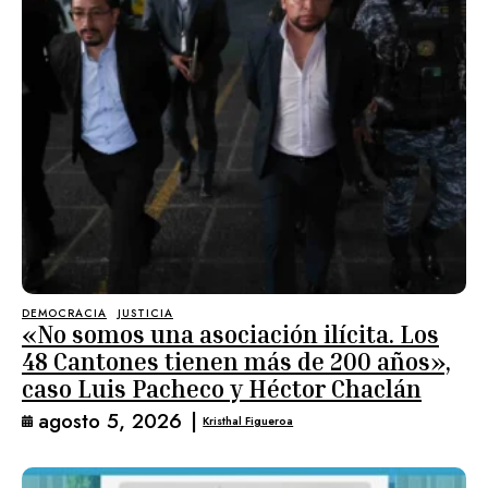
DEMOCRACIA
JUSTICIA
«No somos una asociación ilícita. Los
48 Cantones tienen más de 200 años»,
caso Luis Pacheco y Héctor Chaclán
agosto 5, 2026
|
Kristhal Figueroa