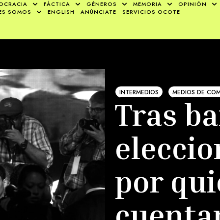
OCRACIA
FÁCTICA
GÉNEROS
MEMORIA
OPINIÓN
ES SOMOS
ENGLISH
ANÚNCIATE
SERVICIOS OCOTE
INTERMEDIOS
MEDIOS DE CO
Tras ba
eleccio
por qui
cuenta