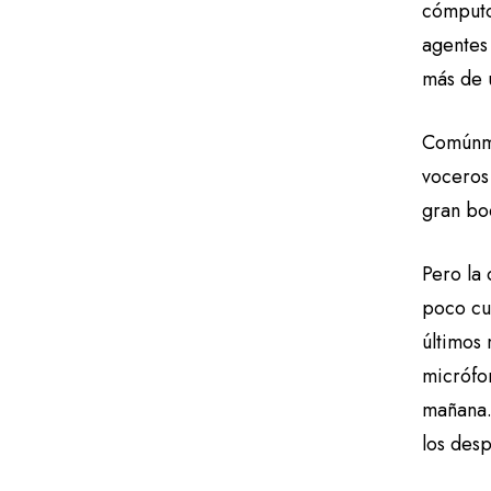
cómputo
agentes 
más de u
Comúnme
voceros 
gran bo
Pero la 
poco cu
últimos
micrófon
mañana.
los desp