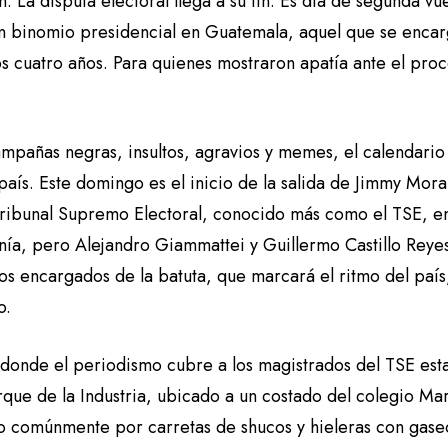
. La disputa electoral llega a su fin. Es día de segunda vu
un binomio presidencial en Guatemala, aquel que se encarg
s cuatro años. Para quienes mostraron apatía ante el proc
ampañas negras, insultos, agravios y memes, el calendario
país. Este domingo es el inicio de la salida de Jimmy Mor
ribunal Supremo Electoral, conocido más como el TSE, ent
nía, pero Alejandro Giammattei y Guillermo Castillo Reye
ros encargados de la batuta, que marcará el ritmo del país
o.
r donde el periodismo cubre a los magistrados del TSE est
rque de la Industria, ubicado a un costado del colegio Mar
 comúnmente por carretas de shucos y hieleras con gaseos