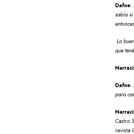
Dafne
:
sabía si
entonces
Lo buen
que tené
Narrac
Dafne
:
para ca
Narrac
Castro S
revista