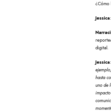
¿Cómo h
Jessica
Narrac
reporte
digital.
Jessica
ejemplo,
hasta c
uno de l
impacto
comunic
momento 