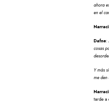
ahora es
en el ca
Narraci
Dafne
:
cosas pa
desorde
Y más s
me den 
Narrac
tarde a