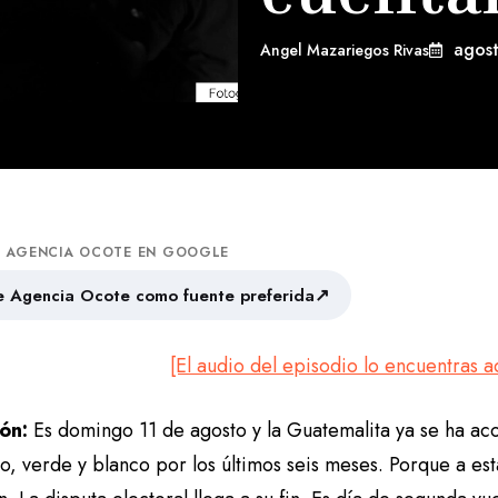
agos
Angel Mazariegos Rivas
A AGENCIA OCOTE EN GOOGLE
↗
 Agencia Ocote como fuente preferida
[El audio del episodio lo encuentras a
ión:
Es domingo 11 de agosto y la Guatemalita ya se ha ac
jo, verde y blanco por los últimos seis meses. Porque a est