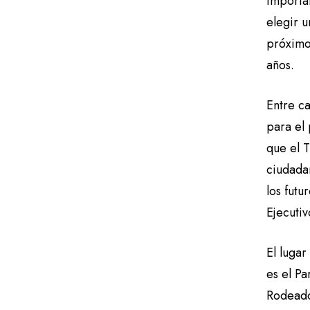
importan
elegir 
próximo
años.
Entre c
para el 
que el T
ciudada
los futu
Ejecutiv
El luga
es el Pa
Rodeado