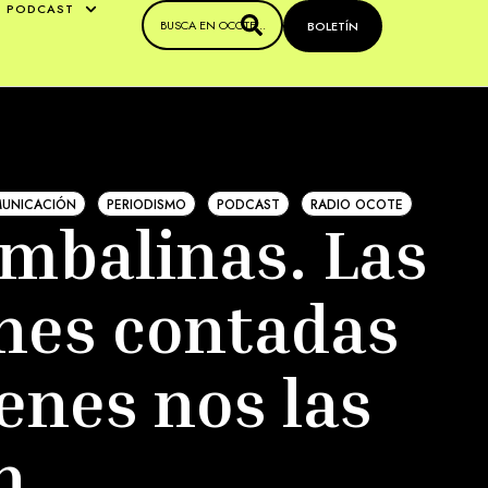
PODCAST
BOLETÍN
MUNICACIÓN
PERIODISMO
PODCAST
RADIO OCOTE
mbalinas. Las
nes contadas
enes nos las
n