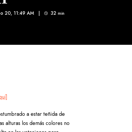
to 20, 11:49 AM
|
32
min 
quí]
ostumbrado a estar teñida de
as alturas los demás colores no