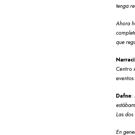
tenga re
Ahora he
complet
que regu
Narrac
Centro A
eventos
Dafne
:
estábam
Las dos 
En gener