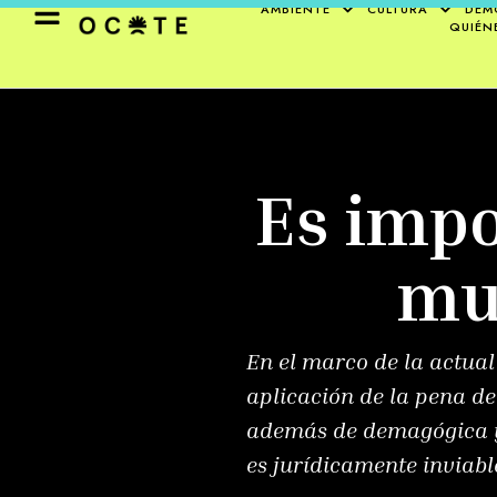
AMBIENTE
CULTURA
DEM
QUIÉN
Es impo
mu
En el marco de la actua
aplicación de la pena d
además de demagógica y p
es jurídicamente inviabl