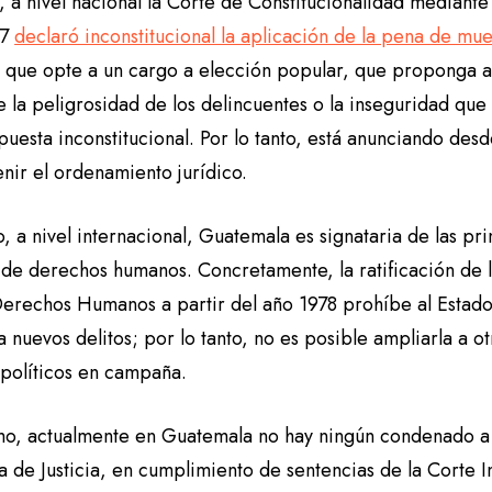
, a nivel nacional la Corte de Constitucionalidad mediant
17
declaró inconstitucional la aplicación de la pena de mue
 que opte a un cargo a elección popular, que proponga a
 la peligrosidad de los delincuentes o la inseguridad que
uesta inconstitucional. Por lo tanto, está anunciando de
nir el ordenamiento jurídico.
 a nivel internacional, Guatemala es signataria de las pr
 de derechos humanos. Concretamente, la ratificación de
erechos Humanos a partir del año 1978 prohíbe al Estado 
 nuevos delitos; por lo tanto, no es posible ampliarla a 
 políticos en campaña.
imo, actualmente en Guatemala no hay ningún condenado a 
 de Justicia, en cumplimiento de sentencias de la Corte