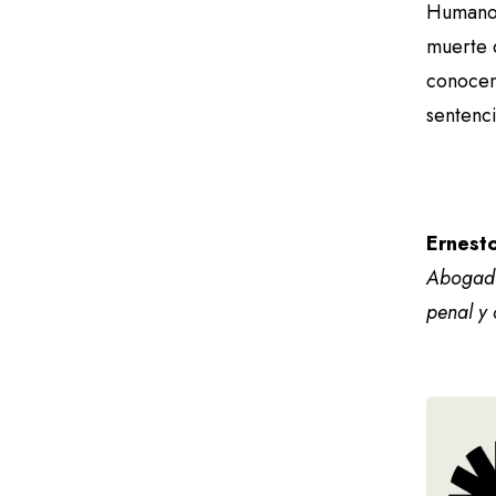
Humanos
muerte q
conocen
sentenci
Ernesto
Abogado 
penal y 