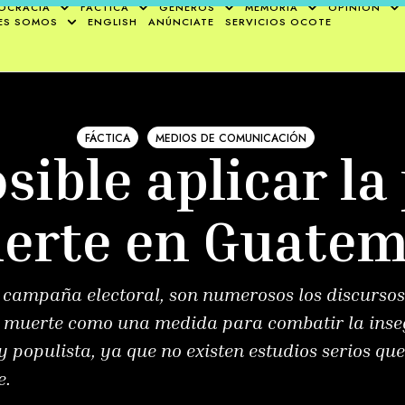
OCRACIA
FÁCTICA
GÉNEROS
MEMORIA
OPINIÓN
ES SOMOS
ENGLISH
ANÚNCIATE
SERVICIOS OCOTE
FÁCTICA
MEDIOS DE COMUNICACIÓN
sible aplicar la
erte en Guatem
l campaña electoral, son numerosos los discurso
e muerte como una medida para combatir la inse
opulista, ya que no existen estudios serios que
e.