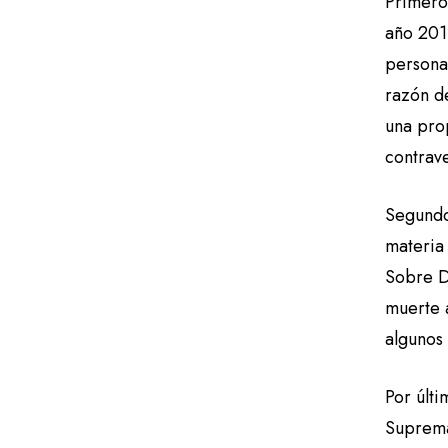
Primero
año 20
persona
razón de
una prop
contrave
Segundo,
materia
Sobre D
muerte a
algunos
Por últ
Suprema